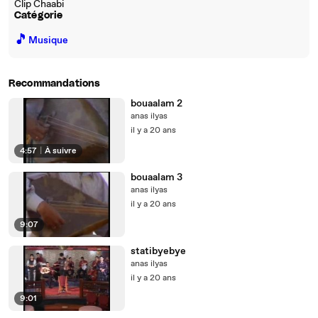
Clip Chaabi
Catégorie
🎵
Musique
Recommandations
bouaalam 2
anas ilyas
il y a 20 ans
4:57
|
À suivre
bouaalam 3
anas ilyas
il y a 20 ans
9:07
statibyebye
anas ilyas
il y a 20 ans
9:01