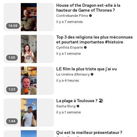
House of the Dragon est-elle à la
hauteur de Game of Thrones ?
Contrebande Films
il y a 7 semaines
14:58
Top 3 des religions les plus méconnues
et pourtant importantes #histoire
Cynthia Enparle
il y a 1 semaine
1:55
LE film le plus triste que j'ai vu
Le cinéma d'Amaury
il y a 4 heures
1:23
La plage à Toulouse ? 🏖️
Sacha Borg
il y a 1 semaine
1:44
Qui est le meilleur présentateur ?