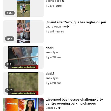
Sacha Borg
il y a 4 jours
1:03
Quand elle t’explique les règles du jeu
Laury Aucalme
il y a 5 heures
1:47
abdi1
anas ilyas
il y a 20 ans
5:31
abdi2
anas ilyas
il y a 20 ans
5:51
Liverpool businesses challenge city
centre evening parking charges
Local TV