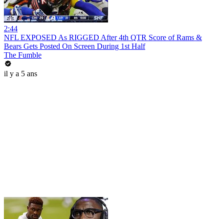
2:44
NFL EXPOSED As RIGGED After 4th QTR Score of Rams &
Bears Gets Posted On Screen During 1st Half
The Fumble
il y a 5 ans