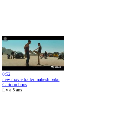
0:52
new movie trailer mahesh babu
Cartoon boos
il y a 5 ans