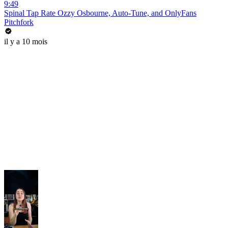
9:49
Spinal Tap Rate Ozzy Osbourne, Auto-Tune, and OnlyFans
Pitchfork
il y a 10 mois