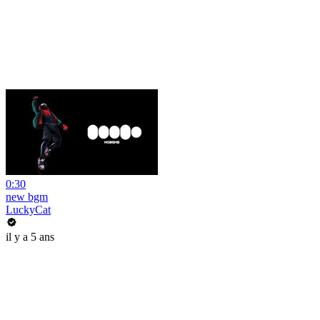
0:30
new bgm
LuckyCat
il y a 5 ans