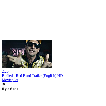
2:20
Bodied - Red Band Trailer (English) HD
Moviepilot
il y a 6 ans