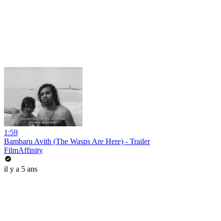
1:59
Bambaru Avith (The Wasps Are Here) - Trailer
FilmAffinity
il y a 5 ans