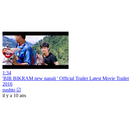
1:34
'BIR BIKRAM new napali ' Official Trailer Latest Movie Trailer
2016
pashto ☑
il y a 10 ans