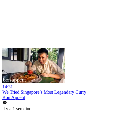
14:31
We Tried Singapore’s Most Legendary Curry
Bon Appétit
il y a 1 semaine