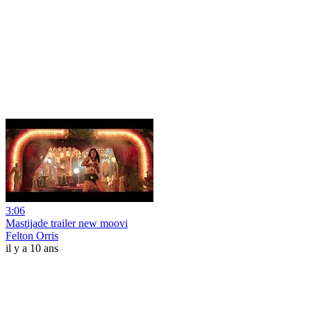
3:06
Mastijade trailer new moovi
Felton Orris
il y a 10 ans