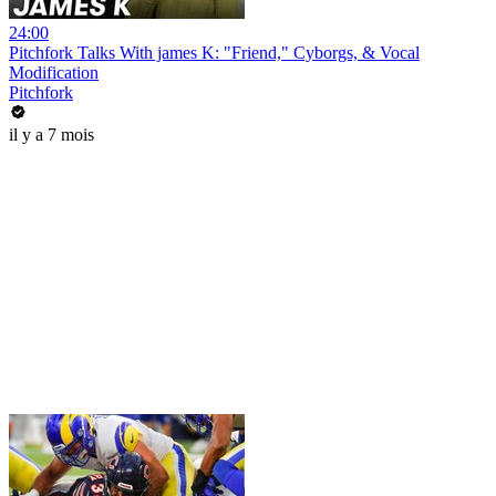
24:00
Pitchfork Talks With james K: "Friend," Cyborgs, & Vocal
Modification
Pitchfork
il y a 7 mois