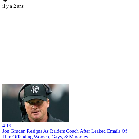
il y a 2 ans
4:19
Jon Gruden Resigns As Raiders Coach After Leaked Emails Of
Him Offending Women, Gays, & Minorites