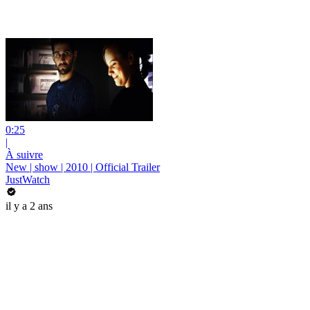
0:25
|
À suivre
New | show | 2010 | Official Trailer
JustWatch
il y a 2 ans