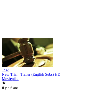
1:32
New Trial - Trailer (English Subs) HD
Moviepilot
il y a 6 ans