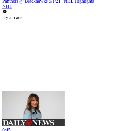
Panthers @ Blackhawks 5/1/21 | NHL Highlights
NHL
il y a 5 ans
0:45