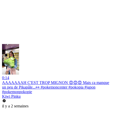
0:14
AAAAAAAH C'EST TROP MIGNON 😍😍😍 Mais ça manque
un peu de Pikapâle...👀 #pokemoncenter #pokopia #japon
#pokemonpokopie
Kiwi Pinku
il y a 2 semaines