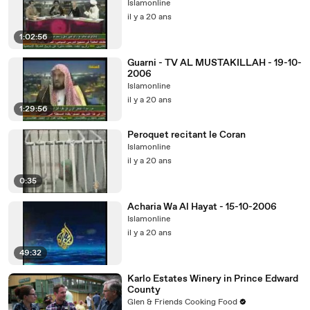
Islamonline
il y a 20 ans
1:02:56
Guarni - TV AL MUSTAKILLAH - 19-10-
2006
Islamonline
il y a 20 ans
1:29:56
Peroquet recitant le Coran
Islamonline
il y a 20 ans
0:35
Acharia Wa Al Hayat - 15-10-2006
Islamonline
il y a 20 ans
49:32
Karlo Estates Winery in Prince Edward
County
Glen & Friends Cooking Food