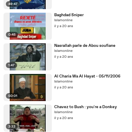
49:47
Baghdad Sniper
Islamonline
il y a 20 ans
0:45
Nasrallah parle de Abou soufiane
Islamonline
il y a 20 ans
1:47
Al Charia Wa Al Hayat - 05/11/2006
Islamonline
il y a 20 ans
50:01
Chavez to Bush : you're a Donkey
Islamonline
il y a 20 ans
3:33