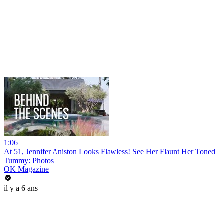
1:06
At 51, Jennifer Aniston Looks Flawless! See Her Flaunt Her Toned
Tummy: Photos
OK Magazine
il y a 6 ans