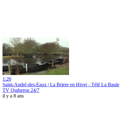
1:20
Saint-André-des-Eaux | La Briere en Hiver - Télé La Baule
TV Quiberon 24/7
il y a 8 ans