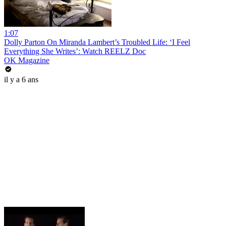
1:07
Dolly Parton On Miranda Lambert’s Troubled Life: ‘I Feel
Everything She Writes’: Watch REELZ Doc
OK Magazine
il y a 6 ans