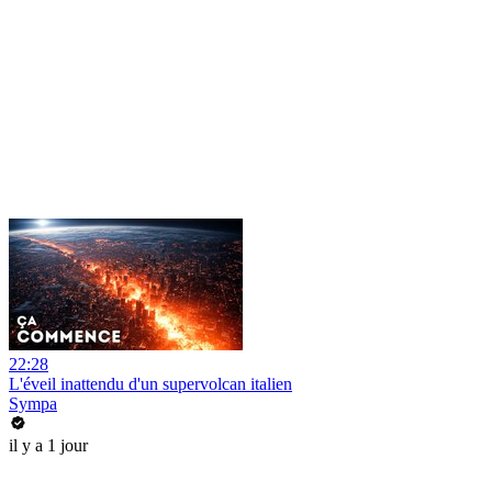
22:28
L'éveil inattendu d'un supervolcan italien
Sympa
il y a 1 jour