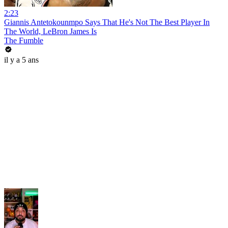
2:23
Giannis Antetokounmpo Says That He's Not The Best Player In
The World, LeBron James Is
The Fumble
il y a 5 ans