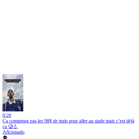
0:20
Ça compense pas les 98$ de train pour aller au stade mais c’est déjà
ça 🥲💧
Aficionado