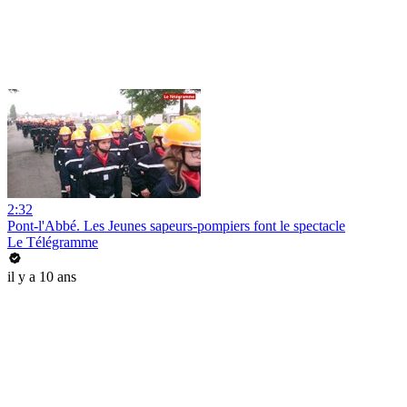
2:32
Pont-l'Abbé. Les Jeunes sapeurs-pompiers font le spectacle
Le Télégramme
il y a 10 ans