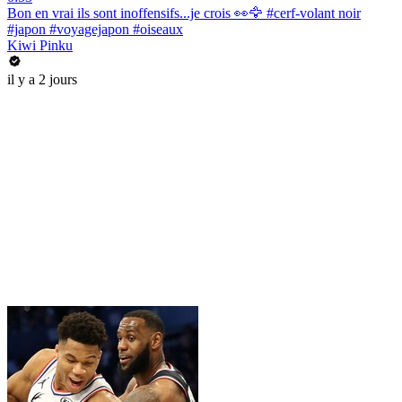
Bon en vrai ils sont inoffensifs...je crois 👀🦅 #cerf-volant noir
#japon #voyagejapon #oiseaux
Kiwi Pinku
il y a 2 jours