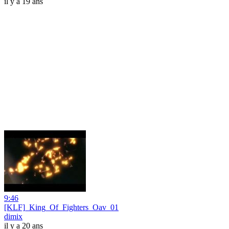
il y a 19 ans
9:46
[KLF]_King_Of_Fighters_Oav_01
dimix
il y a 20 ans