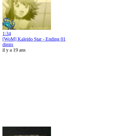
1:34
[WoM] Kaleido Star - Ending 01
dimix
il y a 19 ans