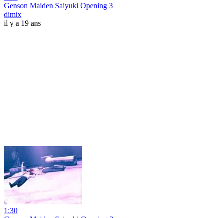
Genson Maiden Saiyuki Opening 3
dimix
il y a 19 ans
1:30