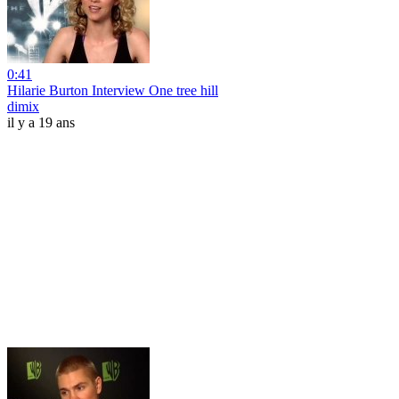
0:41
Hilarie Burton Interview One tree hill
dimix
il y a 19 ans