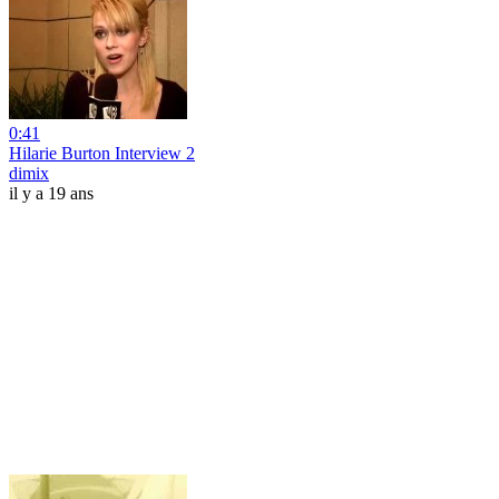
0:41
Hilarie Burton Interview 2
dimix
il y a 19 ans