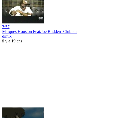
3:57
Marques Houston Feat.Joe Budden -Clubbin
dimix
il y a 19 ans