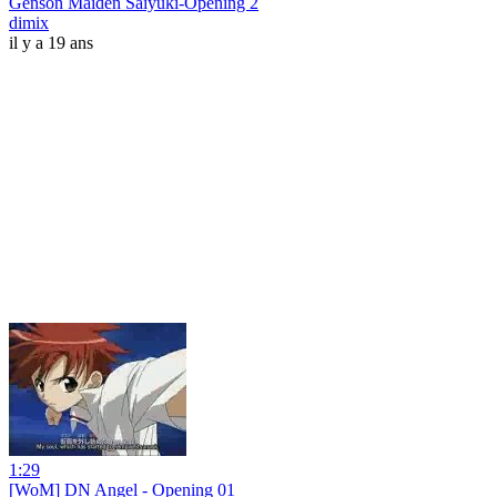
Genson Maiden Saiyuki-Opening 2
dimix
il y a 19 ans
1:29
[WoM] DN Angel - Opening 01