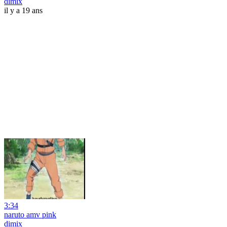
dimix
il y a 19 ans
3:34
naruto amv pink
dimix