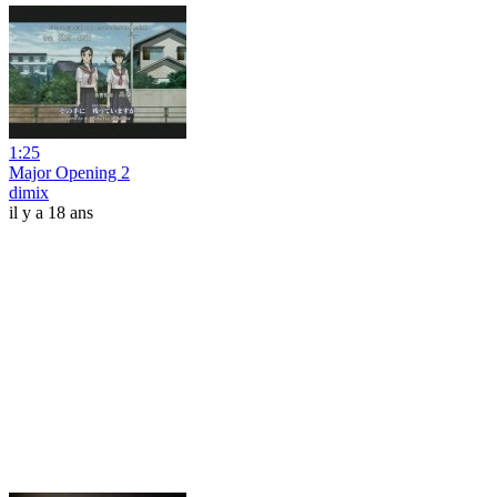
1:25
Major Opening 2
dimix
il y a 18 ans