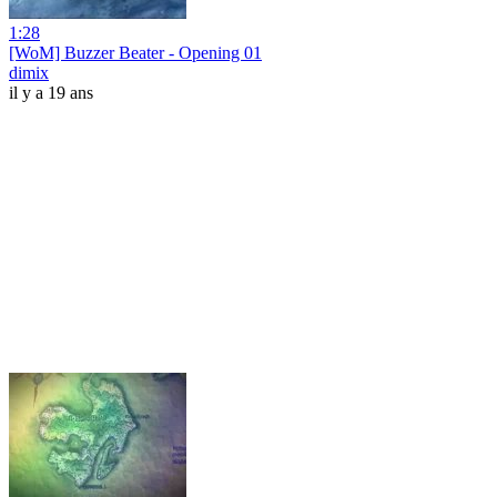
1:28
[WoM] Buzzer Beater - Opening 01
dimix
il y a 19 ans