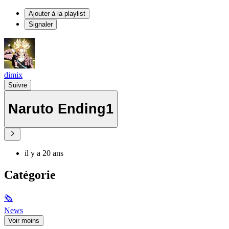
Ajouter à la playlist
Signaler
dimix
Suivre
Naruto Ending1
il y a 20 ans
Catégorie
🗞
News
Voir moins