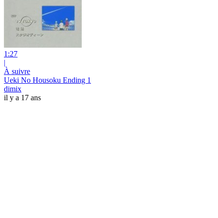
1:27
|
À suivre
Ueki No Housoku Ending 1
dimix
il y a 17 ans