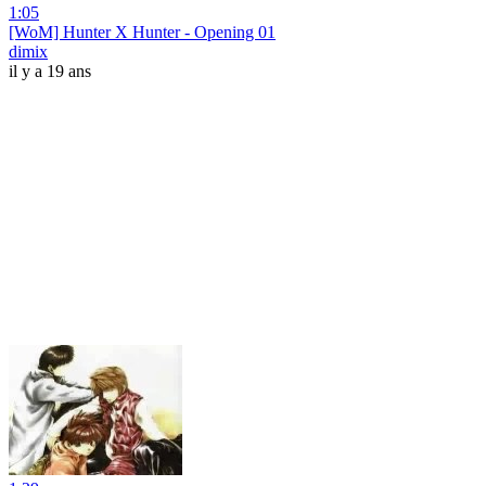
1:05
[WoM] Hunter X Hunter - Opening 01
dimix
il y a 19 ans