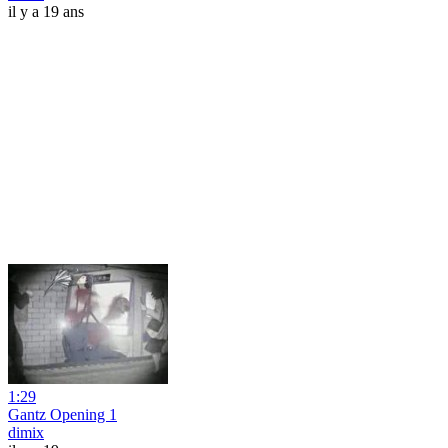
il y a 19 ans
1:29
Gantz Opening 1
dimix