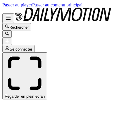
Passer au player
Passer au contenu principal
Rechercher
Se connecter
Regarder en plein écran