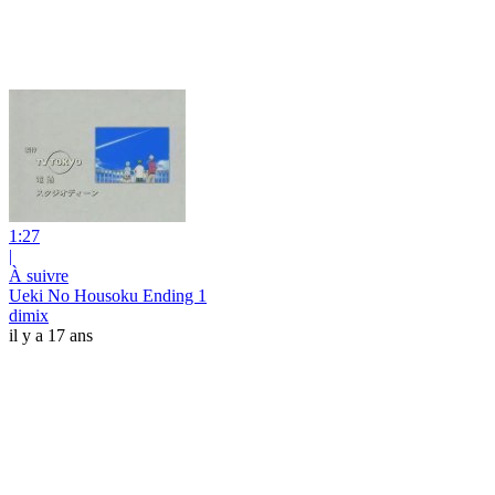
1:27
|
À suivre
Ueki No Housoku Ending 1
dimix
il y a 17 ans