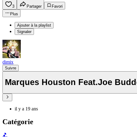
3
Partager
Favori
Plus
Ajouter à la playlist
Signaler
dimix
Suivre
Marques Houston Feat.Joe Budd
il y a 19 ans
Catégorie
🎵