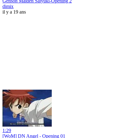
Genson Maiden Saiyuki-Opening 2
dimix
il y a 19 ans
1:29
[WoM] DN Angel - Opening 01