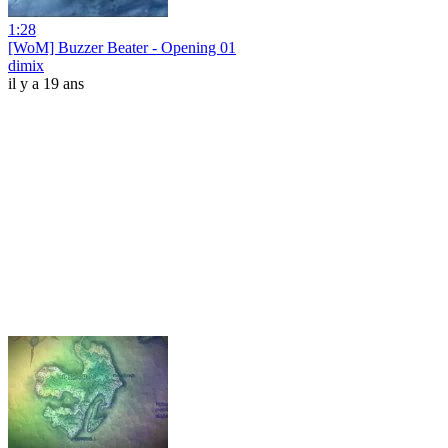
1:28
[WoM] Buzzer Beater - Opening 01
dimix
il y a 19 ans