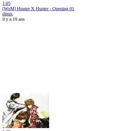
1:05
[WoM] Hunter X Hunter - Opening 01
dimix
il y a 19 ans