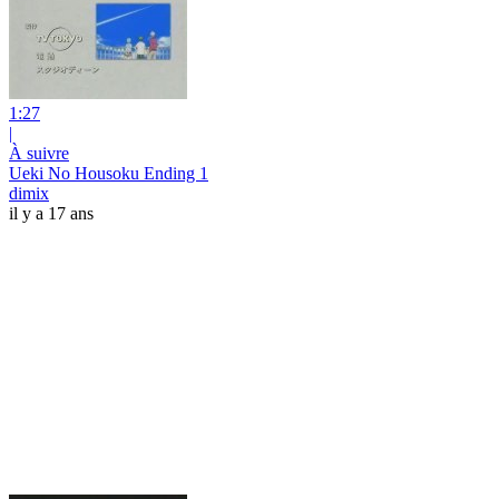
1:27
|
À suivre
Ueki No Housoku Ending 1
dimix
il y a 17 ans