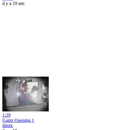
il y a 19 ans
1:29
Gantz Opening 1
dimix