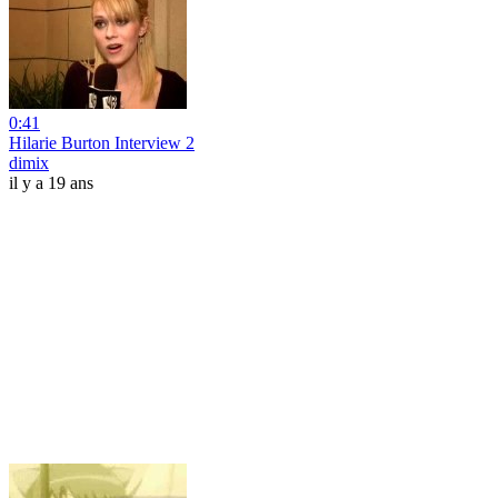
0:41
Hilarie Burton Interview 2
dimix
il y a 19 ans