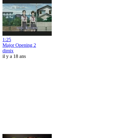
1:25
Major Opening 2
dimix
il y a 18 ans