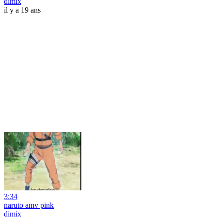
dimix
il y a 19 ans
3:34
naruto amv pink
dimix