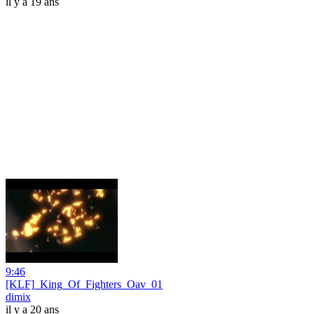
il y a 19 ans
9:46
[KLF]_King_Of_Fighters_Oav_01
dimix
il y a 20 ans