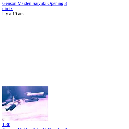
Genson Maiden Saiyuki Opening 3
dimix
il y a 19 ans
1:30