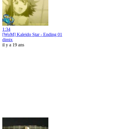
1:34
[WoM] Kaleido Star - Ending 01
dimix
il y a 19 ans