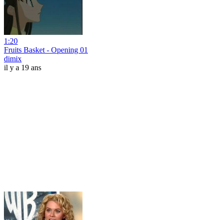
1:20
Fruits Basket - Opening 01
dimix
il y a 19 ans