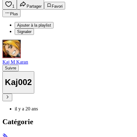
1
Partager
Favori
Plus
Ajouter à la playlist
Signaler
Kaj M Karan
Suivre
Kaj002
il y a 20 ans
Catégorie
🗞