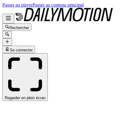
Passer au player
Passer au contenu principal
Rechercher
Se connecter
Regarder en plein écran