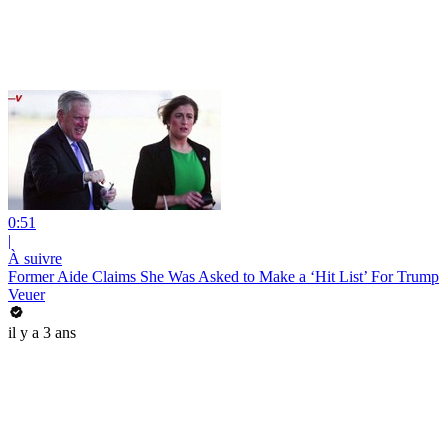
0:51
|
À suivre
Former Aide Claims She Was Asked to Make a ‘Hit List’ For Trump
Veuer
il y a 3 ans