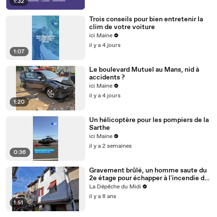
1:32
Trois conseils pour bien entretenir la
clim de votre voiture
ici Maine
il y a 4 jours
1:07
Le boulevard Mutuel au Mans, nid à
accidents ?
ici Maine
il y a 4 jours
1:20
Un hélicoptère pour les pompiers de la
Sarthe
ici Maine
il y a 2 semaines
0:36
Gravement brûlé, un homme saute du
2e étage pour échapper à l'incendie de
son appartement à Varilhes
La Dépêche du Midi
il y a 8 ans
1:51