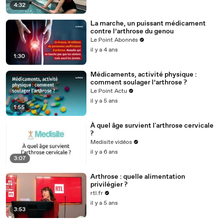
4:32
La marche, un puissant médicament
contre l’arthrose du genou
Le Point Abonnés
il y a 4 ans
1:30
Médicaments, activité physique :
comment soulager l’arthrose ?
Le Point Actu
il y a 5 ans
1:55
À quel âge survient l'arthrose cervicale
?
Medisite vidéos
il y a 6 ans
3:07
Arthrose : quelle alimentation
privilégier ?
rtl.fr
il y a 5 ans
3:53