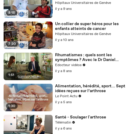
Hôpitaux Universitaires de Genève
il y a 9 ans
8:15
Un collier de super héros pour les
enfants atteints de cancer
Hôpitaux Universitaires de Genève
il y a 10 ans
7:20
Rhumatismes : quels sont les
symptômes ? Avec le Dr Daniel
Scimeca
Edocteur vidéos
il y a 8 ans
1:51
Alimentation, hérédité, sport... Sept
idées reçues sur l’arthrose
Le Point Actu
il y a 5 ans
1:30
Santé - Soulager l'arthrose
Télématin
il y a 6 ans