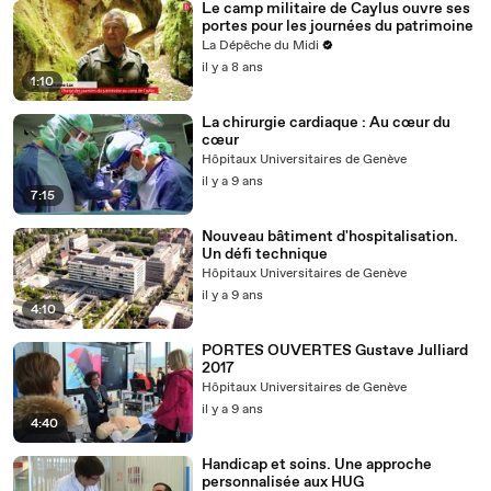
Le camp militaire de Caylus ouvre ses
portes pour les journées du patrimoine
La Dépêche du Midi
il y a 8 ans
1:10
La chirurgie cardiaque : Au cœur du
cœur
Hôpitaux Universitaires de Genève
il y a 9 ans
7:15
Nouveau bâtiment d'hospitalisation.
Un défi technique
Hôpitaux Universitaires de Genève
il y a 9 ans
4:10
PORTES OUVERTES Gustave Julliard
2017
Hôpitaux Universitaires de Genève
il y a 9 ans
4:40
Handicap et soins. Une approche
personnalisée aux HUG