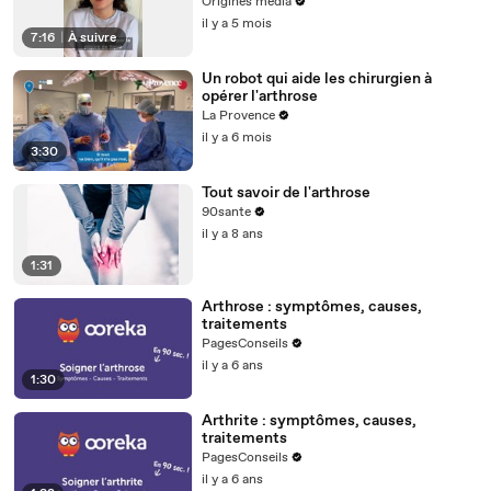
ans plus tard.
Origines media
il y a 5 mois
7:16
|
À suivre
Un robot qui aide les chirurgien à
opérer l'arthrose
La Provence
il y a 6 mois
3:30
Tout savoir de l'arthrose
90sante
il y a 8 ans
1:31
Arthrose : symptômes, causes,
traitements
PagesConseils
il y a 6 ans
1:30
Arthrite : symptômes, causes,
traitements
PagesConseils
il y a 6 ans