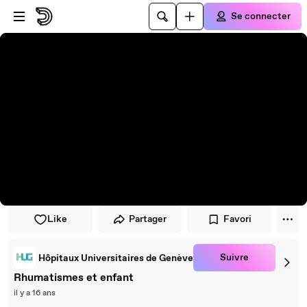
Passer au player
Passer au contenu principal
Se connecter
Like
Partager
Favori
Suivre
Hôpitaux Universitaires de Genève
Rhumatismes et enfant
il y a 16 ans