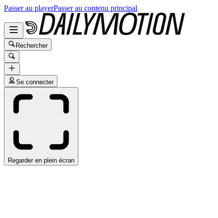
Passer au player
Passer au contenu principal
Rechercher
Se connecter
Regarder en plein écran