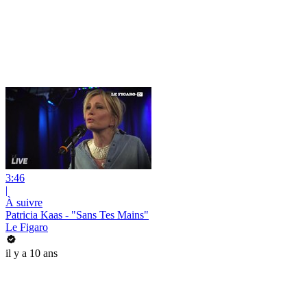
3:46
|
À suivre
Patricia Kaas - "Sans Tes Mains"
Le Figaro
il y a 10 ans