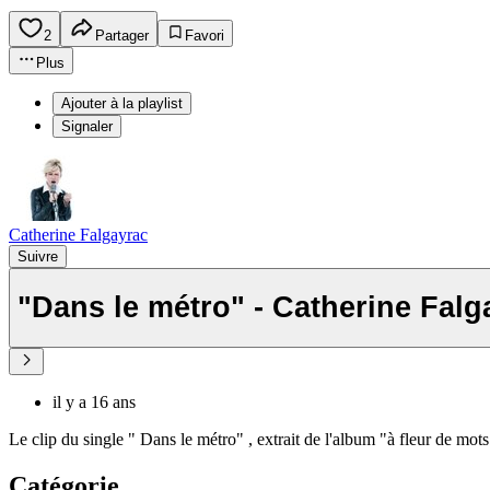
2
Partager
Favori
Plus
Ajouter à la playlist
Signaler
Catherine Falgayrac
Suivre
"Dans le métro" - Catherine Falg
il y a 16 ans
Le clip du single " Dans le métro" , extrait de l'album "à fleur de mots
Catégorie