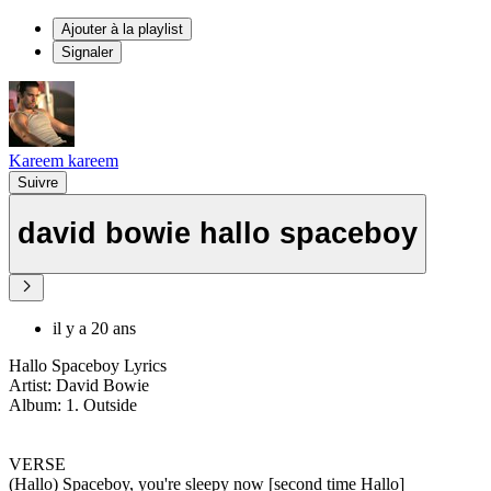
Ajouter à la playlist
Signaler
Kareem kareem
Suivre
david bowie hallo spaceboy
il y a 20 ans
Hallo Spaceboy Lyrics
Artist: David Bowie
Album: 1. Outside
VERSE
(Hallo) Spaceboy, you're sleepy now [second time Hallo]