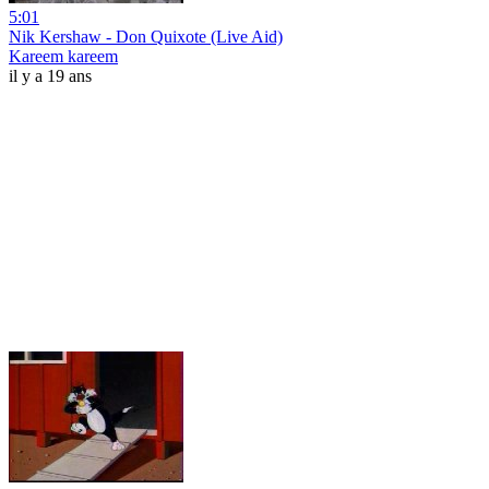
5:01
Nik Kershaw - Don Quixote (Live Aid)
Kareem kareem
il y a 19 ans