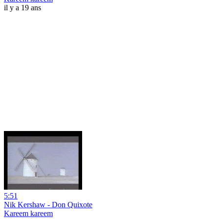
il y a 19 ans
5:51
Nik Kershaw - Don Quixote
Kareem kareem