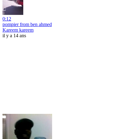
0:12
pompier from ben ahmed
Kareem kareem
il y a 14 ans