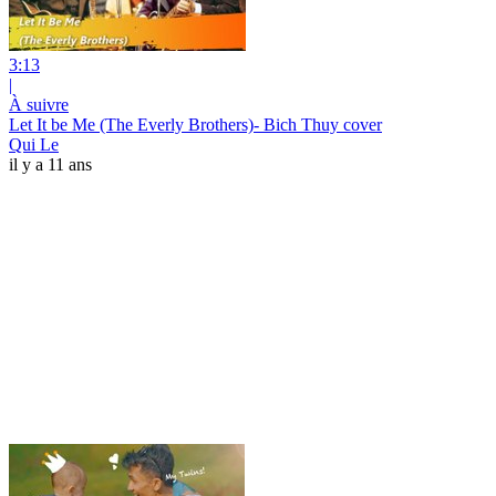
3:13
|
À suivre
Let It be Me (The Everly Brothers)- Bich Thuy cover
Qui Le
il y a 11 ans