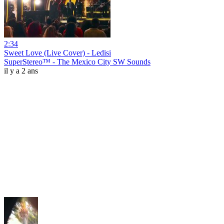
2:34
Sweet Love (Live Cover) - Ledisi
SuperStereo™ - The Mexico City SW Sounds
il y a 2 ans