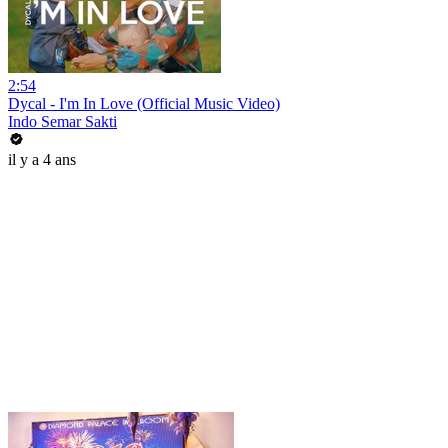
2:54
Dycal - I'm In Love (Official Music Video)
Indo Semar Sakti
il y a 4 ans