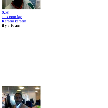
0:58
alex pour lay
Kareem kareem
il y a 16 ans