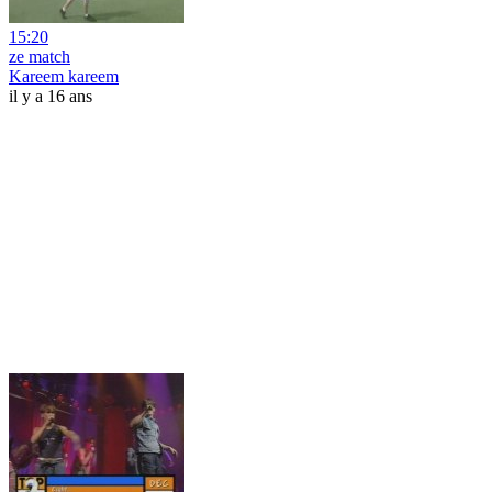
15:20
ze match
Kareem kareem
il y a 16 ans