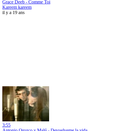
Grace Deeb - Comme Toi
Kareem kareem
il y a 19 ans
3:55
Antonio Orozco y Malú - Devuelveme la vida