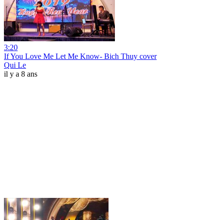
3:20
If You Love Me Let Me Know- Bich Thuy cover
Qui Le
il y a 8 ans