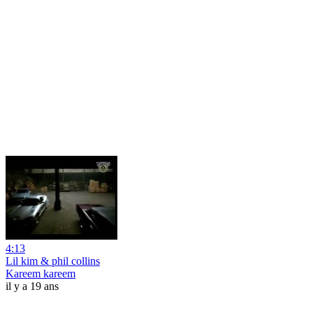
4:13
Lil kim & phil collins
Kareem kareem
il y a 19 ans