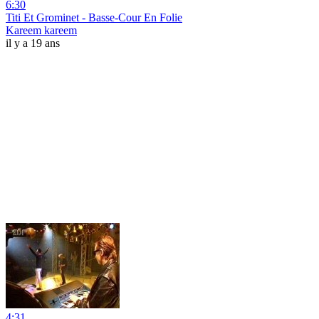
6:30
Titi Et Grominet - Basse-Cour En Folie
Kareem kareem
il y a 19 ans
4:31