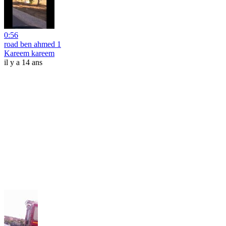
0:56
road ben ahmed 1
Kareem kareem
il y a 14 ans