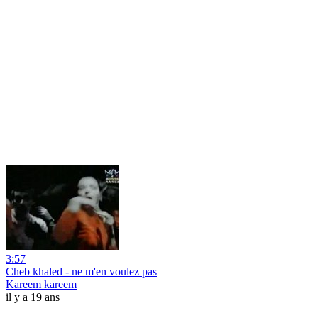
3:57
Cheb khaled - ne m'en voulez pas
Kareem kareem
il y a 19 ans