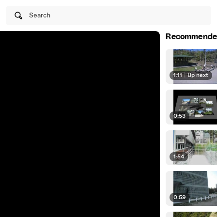
Search
Recommende
1:11
|
Up next
0:53
1:54
0:59