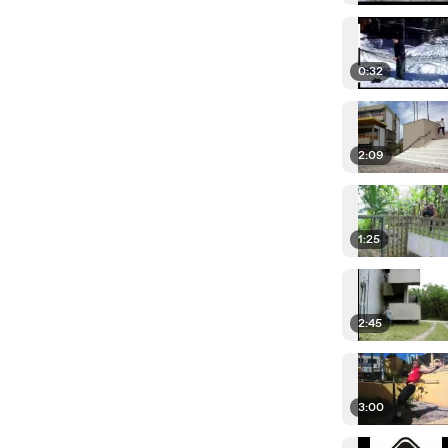
0:32
2:09
1:25
2:45
3:00