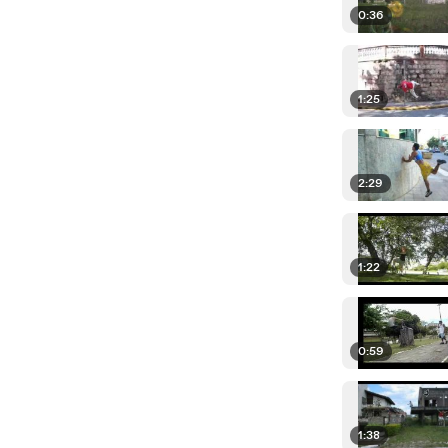
0:36
1:25
2:29
1:22
0:59
1:38