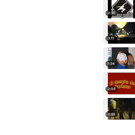
2:30
3:11
1:34
2:03
0:55