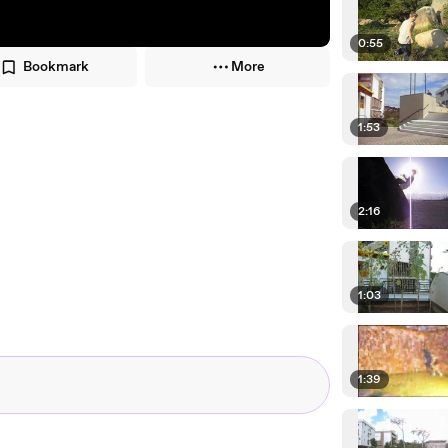
0:55
Bookmark
More
1:53
2:16
1:03
1:39