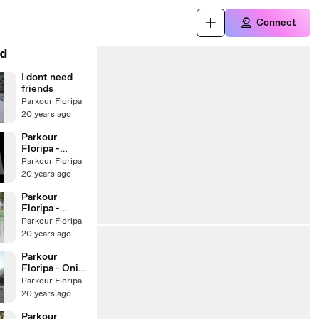
Connect
d
I dont need
friends
Parkour Floripa
20 years ago
Parkour
Floripa -
Esquilo
Parkour Floripa
Joaquina
20 years ago
Parkour
Floripa -
RodCam
Parkour Floripa
20 years ago
Parkour
Floripa - Onii
e Gelain
Parkour Floripa
20 years ago
Parkour