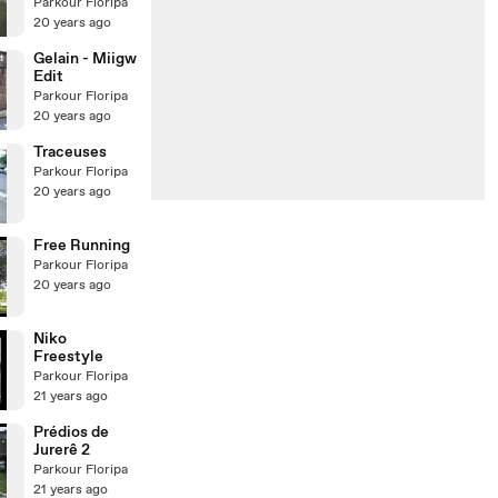
video
Parkour Floripa
sozinho:D
20 years ago
Gelain - Miigw
Edit
Parkour Floripa
20 years ago
Traceuses
Parkour Floripa
20 years ago
Free Running
Parkour Floripa
20 years ago
Niko
Freestyle
Parkour Floripa
21 years ago
Prédios de
Jurerê 2
Parkour Floripa
21 years ago