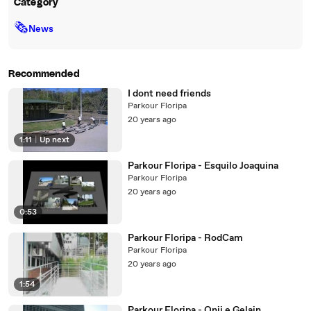
Category
🗞
News
Recommended
I dont need friends
Parkour Floripa
20 years ago
1:11
|
Up next
Parkour Floripa - Esquilo Joaquina
Parkour Floripa
20 years ago
0:53
Parkour Floripa - RodCam
Parkour Floripa
20 years ago
1:54
Parkour Floripa - Onii e Gelain