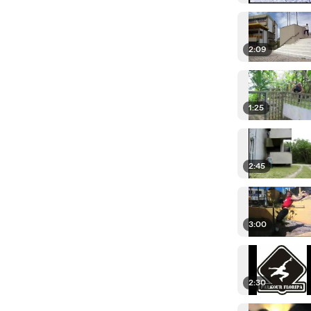
2:09
1:25
2:45
3:00
2:30