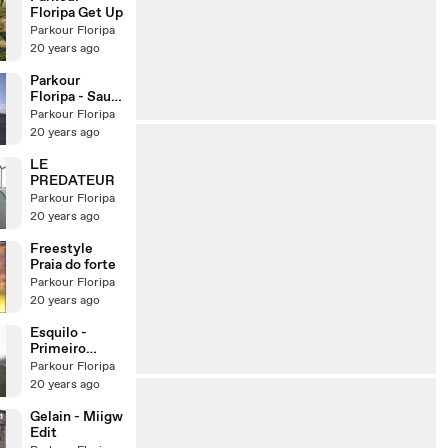
Floripa Get Up
Parkour Floripa
20 years ago
Parkour
Floripa - Saut
D'Ecosport
Parkour Floripa
20 years ago
LE
PREDATEUR
Parkour Floripa
20 years ago
Freestyle
Praia do forte
Parkour Floripa
20 years ago
Esquilo -
Primeiro
video
Parkour Floripa
sozinho:D
20 years ago
Gelain - Miigw
Edit