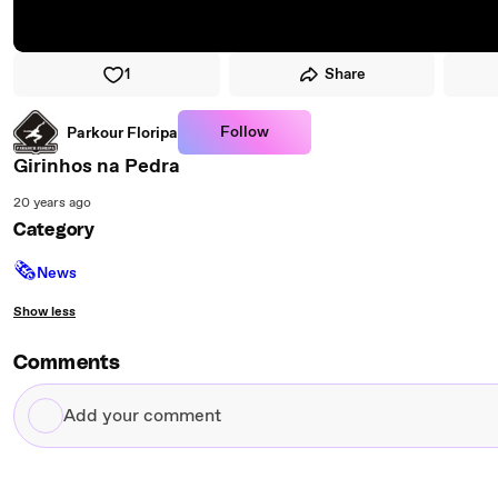
1
Share
Follow
Parkour Floripa
Girinhos na Pedra
20 years ago
Category
🗞
News
Show less
Comments
Add
your
comment