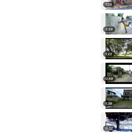
1:25
2:29
1:22
0:59
1:38
0:32