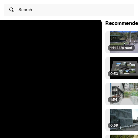
Search
Recommende
1:11
|
Up next
0:53
1:54
0:59