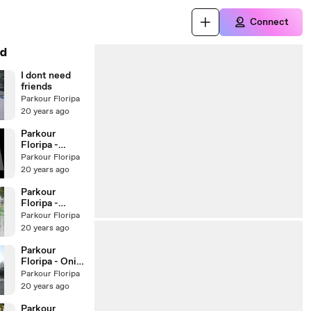
Connect
d
I dont need
friends
Parkour Floripa
20 years ago
Parkour
Floripa -
Esquilo
Parkour Floripa
Joaquina
20 years ago
Parkour
Floripa -
RodCam
Parkour Floripa
20 years ago
Parkour
Floripa - Onii
e Gelain
Parkour Floripa
20 years ago
Parkour