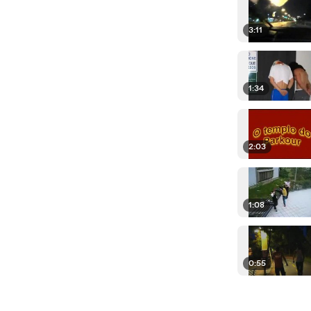
3:11
1:34
2:03
1:08
0:55