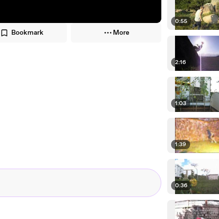
0:55
Bookmark
More
2:16
1:03
1:39
0:36