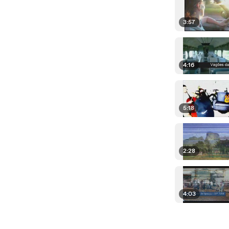
3:57
4:16
5:18
2:28
4:03