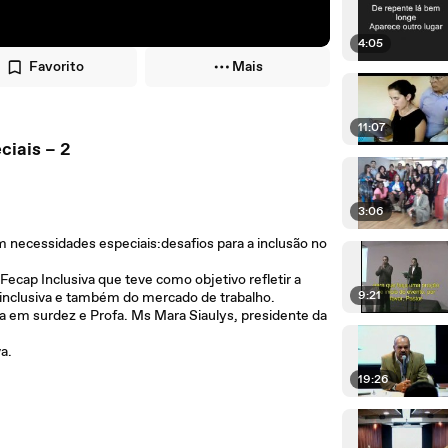
4:05
Favorito
Mais
11:07
ciais – 2
3:06
m necessidades especiais:desafios para a inclusão no
 Fecap Inclusiva que teve como objetivo refletir a
9:21
o inclusiva e também do mercado de trabalho.
ta em surdez e Profa. Ms Mara Siaulys, presidente da
a.
19:26