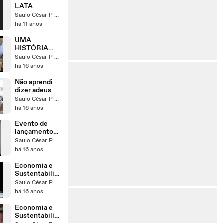
O DE
LATA
SENTIDO
Saulo César P Silva
há 11 anos
UMA
HISTÓRIA
FELIZ
Saulo César P Silva
há 16 anos
Não aprendi
dizer adeus
Saulo César P Silva
há 16 anos
Evento de
lançamento
do projeto:
Saulo César P Silva
FEIP
há 16 anos
Economia e
Sustentabilid
ade - parte 5
Saulo César P Silva
há 16 anos
Economia e
Sustentabilid