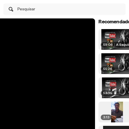
Pesquisar
Recomendad
59:06
|
A Segui
55:26
53:35
3:13