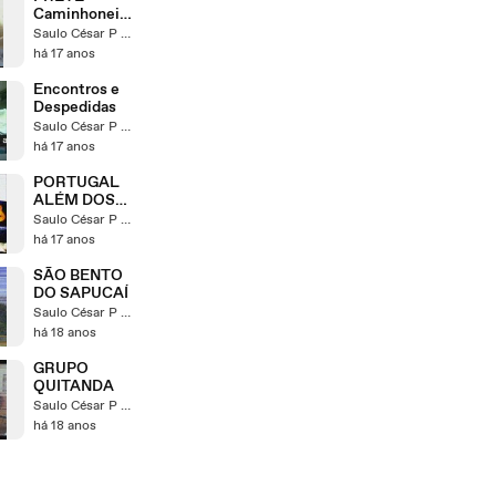
Caminhoneiro
s do Brasil
Saulo César P Silva
há 17 anos
Encontros e
Despedidas
Saulo César P Silva
há 17 anos
PORTUGAL
ALÉM DOS
TRILHOS
Saulo César P Silva
há 17 anos
SÃO BENTO
DO SAPUCAÍ
Saulo César P Silva
há 18 anos
GRUPO
QUITANDA
Saulo César P Silva
há 18 anos