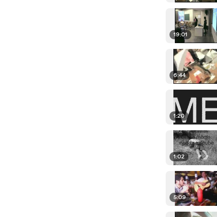
19:01
6:44
1:20
1:02
5:09