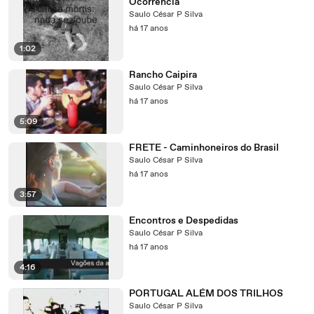
Ocorrência
Saulo César P Silva
há 17 anos
1:02
Rancho Caipira
Saulo César P Silva
há 17 anos
5:09
FRETE - Caminhoneiros do Brasil
Saulo César P Silva
há 17 anos
3:57
Encontros e Despedidas
Saulo César P Silva
há 17 anos
4:16
PORTUGAL ALÉM DOS TRILHOS
Saulo César P Silva