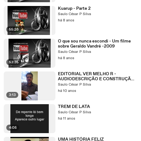
Kuarup - Parte 2
Saulo César P Silva
há 8 anos
55:26
O que sou nunca escondi - Um filme
sobre Geraldo Vandré -2009
Saulo César P Silva
há 8 anos
53:35
EDITORIAL VER MELHO R -
AUDIODESCRIÇÃO E CONSTRUÇÃO
DE SENTIDO
Saulo César P Silva
há 10 anos
3:13
TREM DE LATA
Saulo César P Silva
há 11 anos
4:05
UMA HISTÓRIA FELIZ