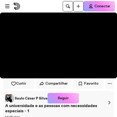
Pular para o player
Ir para o conteúdo principal
Conectar
Curtir
Compartilhar
Favorito
Seguir
Saulo César P Silva
A universidade e as pessoas com necessidades
especiais - 1