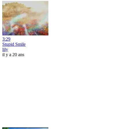
3:29
Stupid Smile
lily
il y a 20 ans