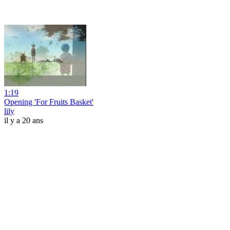
1:19
Opening 'For Fruits Basket'
lily
il y a 20 ans