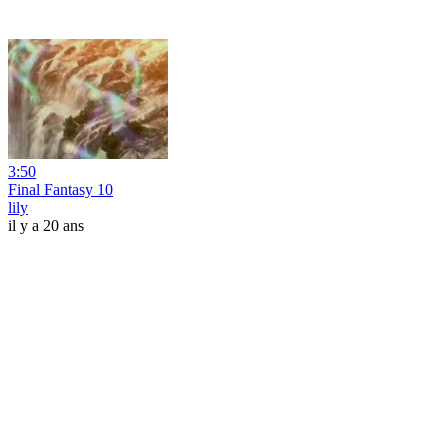
3:50
Final Fantasy 10
lily
il y a 20 ans