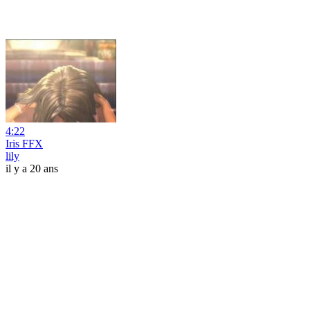
4:22
Iris FFX
lily
il y a 20 ans