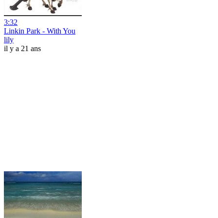
3:32
Linkin Park - With You
lily
il y a 21 ans