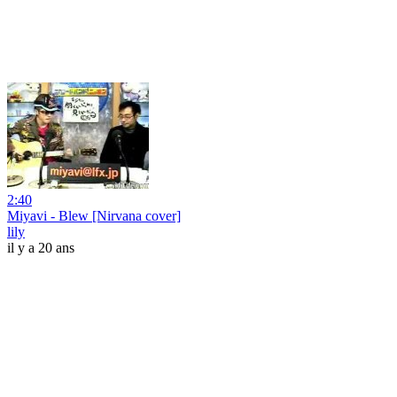
2:40
Miyavi - Blew [Nirvana cover]
lily
il y a 20 ans