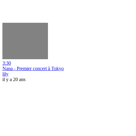
3:30
Nana - Premier concert à Tokyo
lily
il y a 20 ans