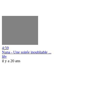
4:59
Nana - Une soirée inoubliable ...
lily
il y a 20 ans