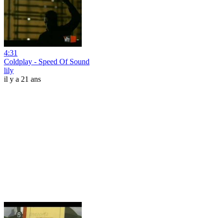
4:31
Coldplay - Speed Of Sound
lily
il y a 21 ans