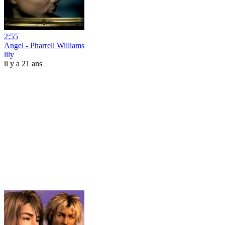
2:55
Angel - Pharrell Williams
lily
il y a 21 ans