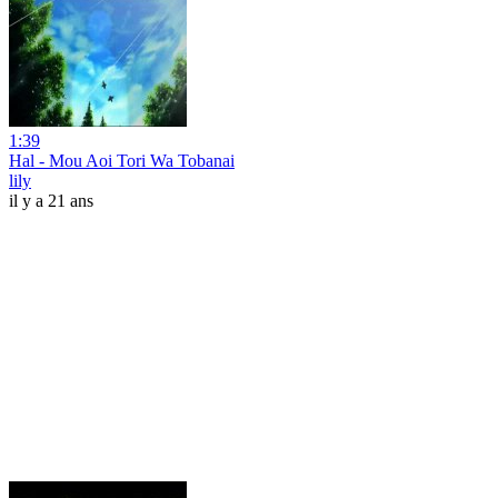
1:39
Hal - Mou Aoi Tori Wa Tobanai
lily
il y a 21 ans