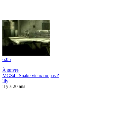
6:05
|
À suivre
MGS4 : Snake vieux ou pas ?
lily
il y a 20 ans