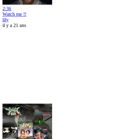
2:36
Watch me !!
lily
il y a 21 ans