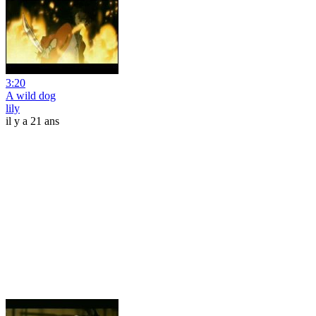
3:20
A wild dog
lily
il y a 21 ans