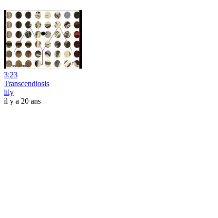
3:23
Transcendiosis
lily
il y a 20 ans