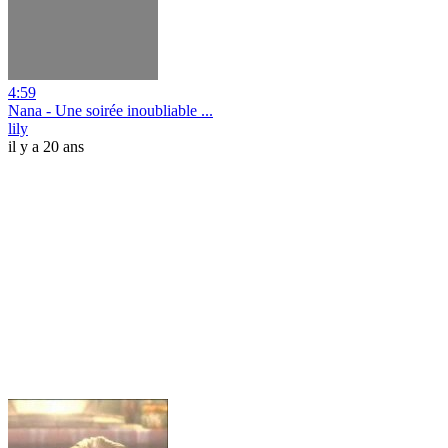
4:59
Nana - Une soirée inoubliable ...
lily
il y a 20 ans