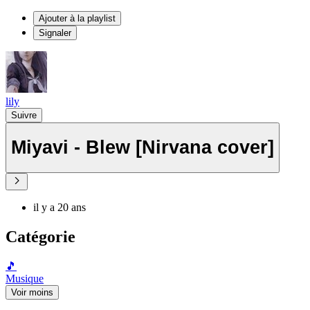
Ajouter à la playlist
Signaler
lily
Suivre
Miyavi - Blew [Nirvana cover]
il y a 20 ans
Catégorie
🎵
Musique
Voir moins