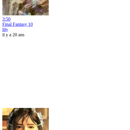
3:50
Final Fantasy 10
lily
il y a 20 ans