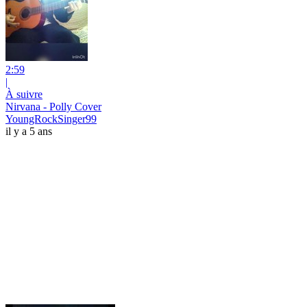
2:59
|
À suivre
Nirvana - Polly Cover
YoungRockSinger99
il y a 5 ans