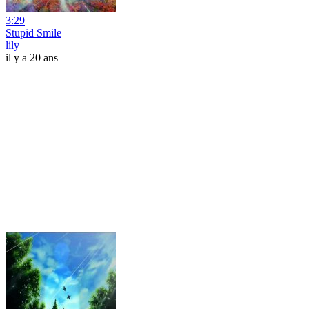
3:29
Stupid Smile
lily
il y a 20 ans