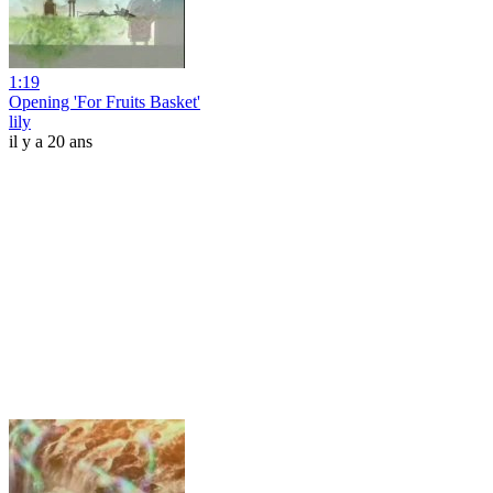
1:19
Opening 'For Fruits Basket'
lily
il y a 20 ans