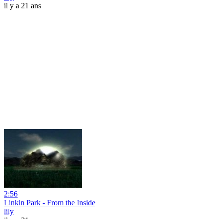
il y a 21 ans
2:56
Linkin Park - From the Inside
lily