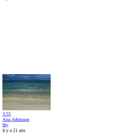
3:55
Ana Johnsson
lily
il y a 21 ans