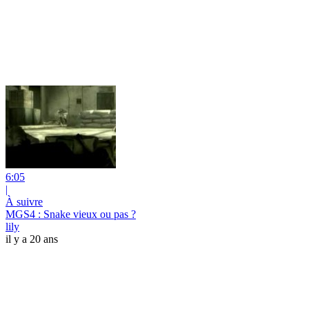
6:05
|
À suivre
MGS4 : Snake vieux ou pas ?
lily
il y a 20 ans