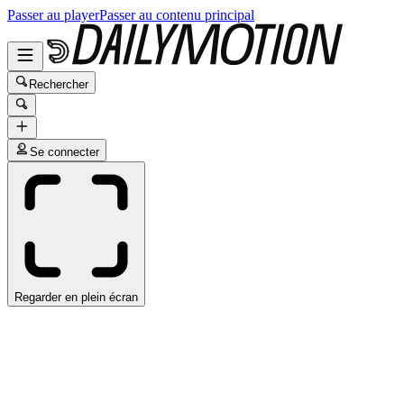
Passer au player
Passer au contenu principal
Rechercher
Se connecter
Regarder en plein écran