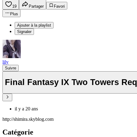
19
Partager
Favori
Plus
Ajouter à la playlist
Signaler
lily
Suivre
Final Fantasy IX Two Towers Re
il y a 20 ans
http://shimira.skyblog.com
Catégorie