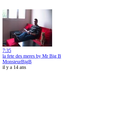
7:35
la fete des meres by Mr Big B
MonsieurBigB
il y a 14 ans