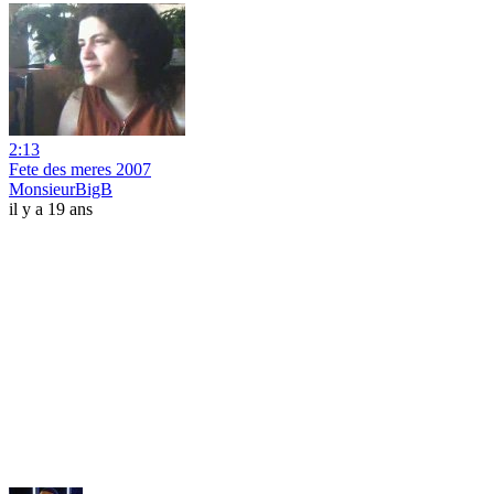
2:13
Fete des meres 2007
MonsieurBigB
il y a 19 ans