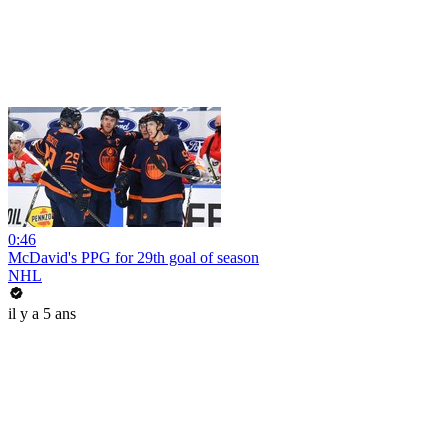
0:46
McDavid's PPG for 29th goal of season
NHL
il y a 5 ans