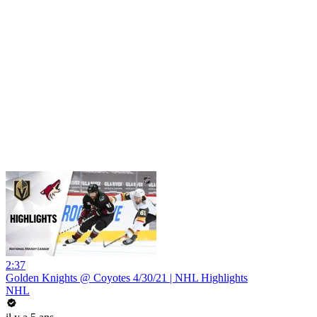
2:37
Golden Knights @ Coyotes 4/30/21 | NHL Highlights
NHL