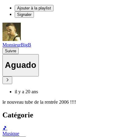
Ajouter à la playlist
Signaler
MonsieurBigB
Suivre
Aguado
il y a 20 ans
le nouveau tube de la rentrée 2006 !!!!
Catégorie
🎵
Musique