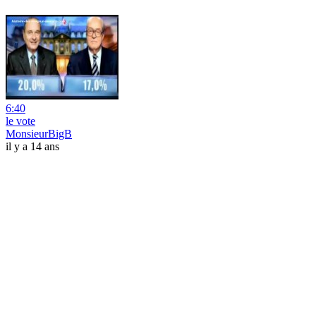
6:40
le vote
MonsieurBigB
il y a 14 ans