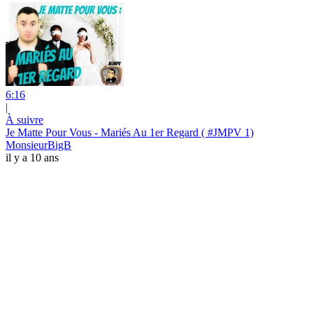
6:16
|
À suivre
Je Matte Pour Vous - Mariés Au 1er Regard ( #JMPV 1)
MonsieurBigB
il y a 10 ans