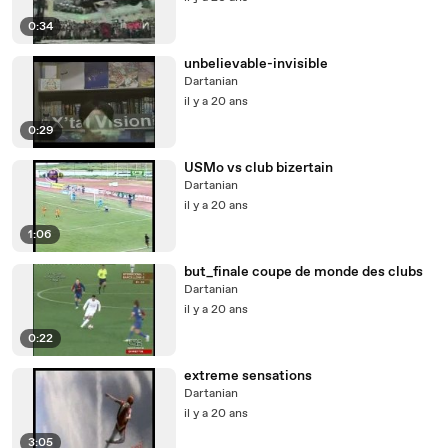
0:34
unbelievable-invisible
Dartanian
il y a 20 ans
0:29
USMo vs club bizertain
Dartanian
il y a 20 ans
1:06
but_finale coupe de monde des clubs
Dartanian
il y a 20 ans
0:22
extreme sensations
Dartanian
il y a 20 ans
3:05