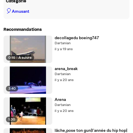
Catégorie
🎈
Amusant
Recommandations
decollagedu boeing747
Dartanian
il y a 19 ans
0:15
|
À suivre
arena_break
Dartanian
il y a 20 ans
3:40
Arena
Dartanian
il y a 20 ans
1:30
lâche,pose ton gun|l'année du hip hop|