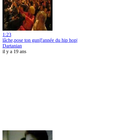
1:23
lâche,pose ton gun|l'année du hip hop|
Dartanian
il y a 19 ans