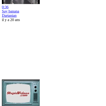
0:36
Say banana
Dartanian
il y a 20 ans