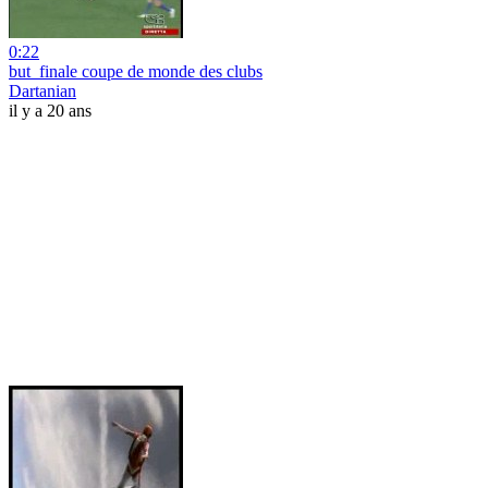
0:22
but_finale coupe de monde des clubs
Dartanian
il y a 20 ans