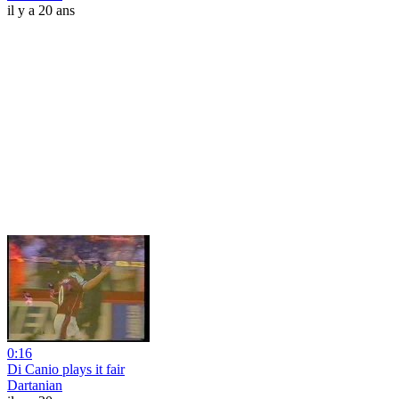
il y a 20 ans
0:16
Di Canio plays it fair
Dartanian