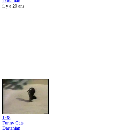
Dartanian
il y a 20 ans
1:38
Funny Cats
Dartanian