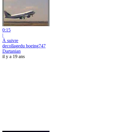
0:15
|
À suivre
decollagedu boeing747
Dartanian
il y a 19 ans