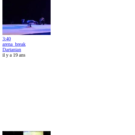
3:40
arena_break
Dartanian
il y a 19 ans