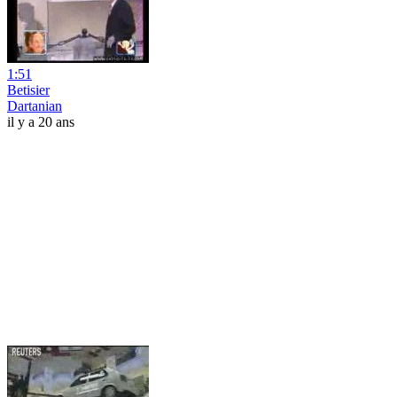
1:51
Betisier
Dartanian
il y a 20 ans