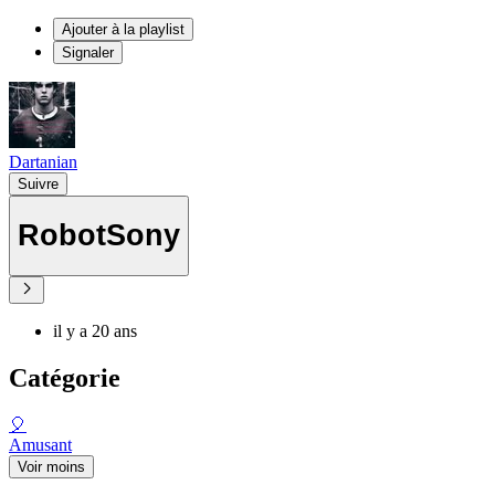
Ajouter à la playlist
Signaler
Dartanian
Suivre
RobotSony
il y a 20 ans
Catégorie
🎈
Amusant
Voir moins