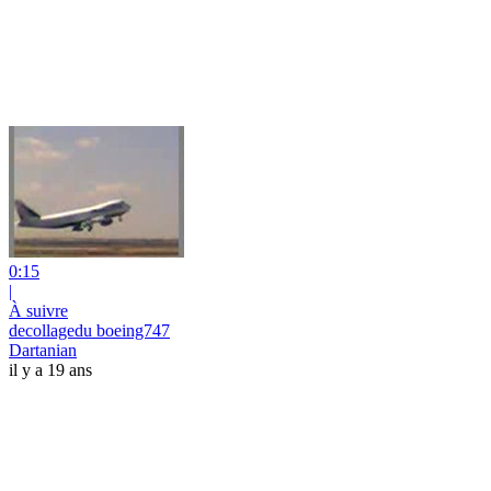
0:15
|
À suivre
decollagedu boeing747
Dartanian
il y a 19 ans