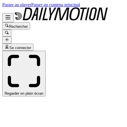
Passer au player
Passer au contenu principal
Rechercher
Se connecter
Regarder en plein écran