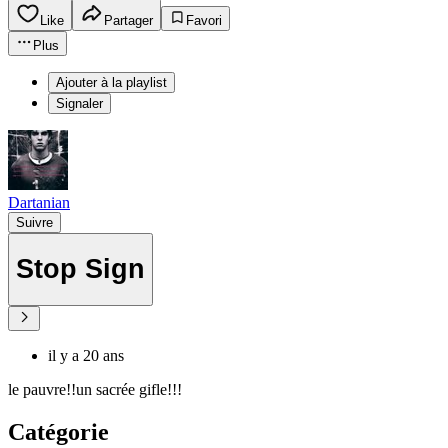
Like
Partager
Favori
Plus
Ajouter à la playlist
Signaler
Dartanian
Suivre
Stop Sign
il y a 20 ans
le pauvre!!un sacrée gifle!!!
Catégorie