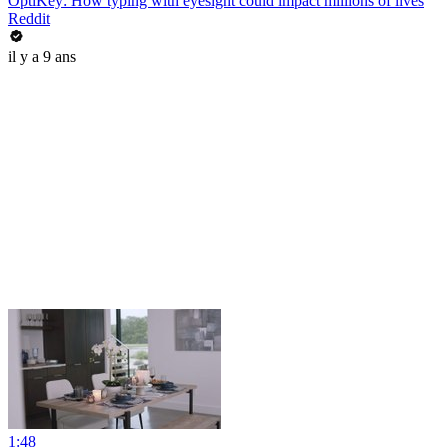
OptiKey: How typing with eyesight could impact millions of lives
Reddit
il y a 9 ans
1:48