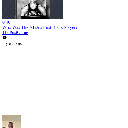
0:46
Who Was The NBA's First Black Player?
ThePostGame
il y a 3 ans