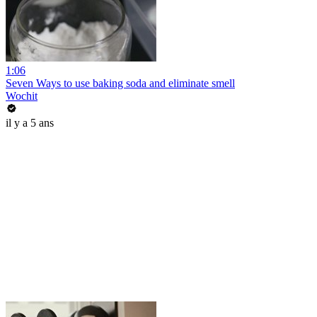
1:06
Seven Ways to use baking soda and eliminate smell
Wochit
il y a 5 ans