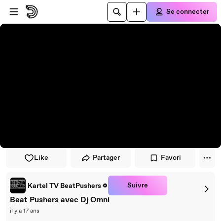
Passer au player
Passer au contenu principal
Se connecter
Like
Partager
Favori
Suivre
Kartel TV BeatPushers
Beat Pushers avec Dj Omni
il y a 17 ans