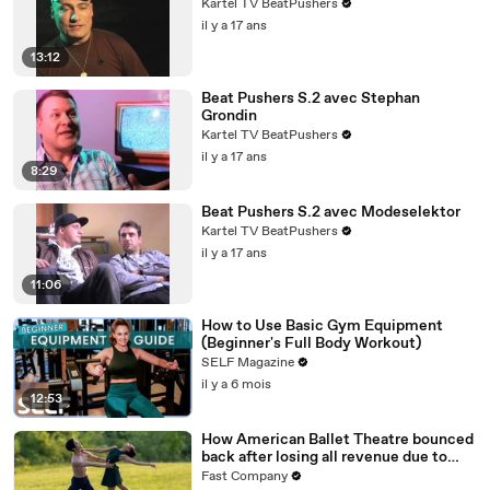
Kartel TV BeatPushers
il y a 17 ans
13:12
Beat Pushers S.2 avec Stephan
Grondin
Kartel TV BeatPushers
il y a 17 ans
8:29
Beat Pushers S.2 avec Modeselektor
Kartel TV BeatPushers
il y a 17 ans
11:06
How to Use Basic Gym Equipment
(Beginner's Full Body Workout)
SELF Magazine
il y a 6 mois
12:53
How American Ballet Theatre bounced
back after losing all revenue due to
COVID
Fast Company