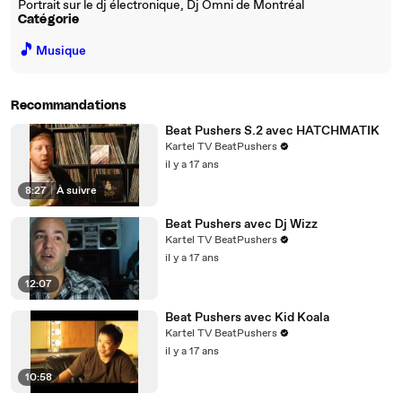
Portrait sur le dj électronique, Dj Omni de Montréal
Catégorie
🎵
Musique
Recommandations
Beat Pushers S.2 avec HATCHMATIK
Kartel TV BeatPushers
il y a 17 ans
8:27
|
À suivre
Beat Pushers avec Dj Wizz
Kartel TV BeatPushers
il y a 17 ans
12:07
Beat Pushers avec Kid Koala
Kartel TV BeatPushers
il y a 17 ans
10:58