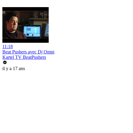
11:18
Beat Pushers avec Dj Omni
Kartel TV BeatPushers
il y a 17 ans