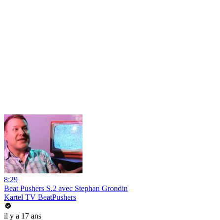
8:29
Beat Pushers S.2 avec Stephan Grondin
Kartel TV BeatPushers
il y a 17 ans