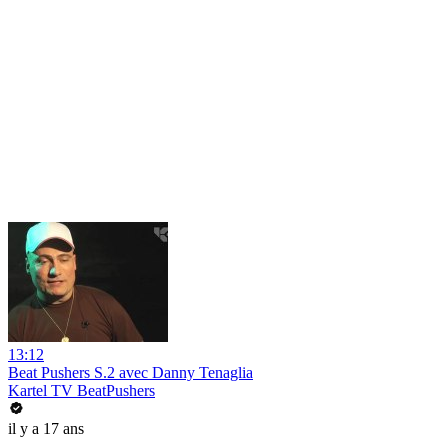
13:12
Beat Pushers S.2 avec Danny Tenaglia
Kartel TV BeatPushers
il y a 17 ans