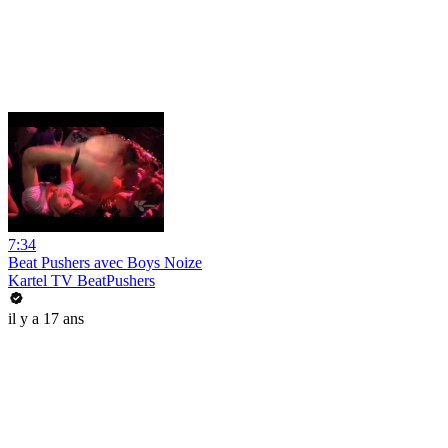
7:34
Beat Pushers avec Boys Noize
Kartel TV BeatPushers
il y a 17 ans