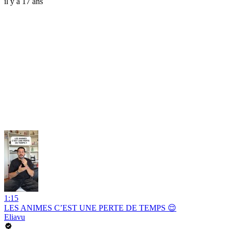
il y a 17 ans
1:15
LES ANIMES C’EST UNE PERTE DE TEMPS 😌
Eliavu