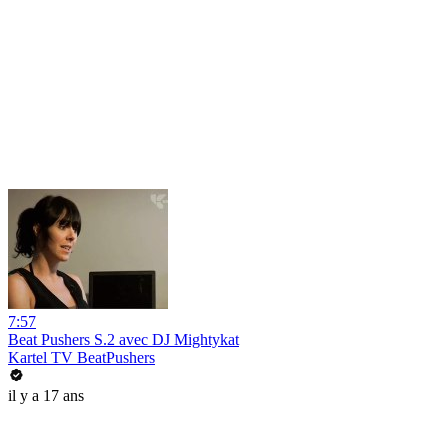
7:57
Beat Pushers S.2 avec DJ Mightykat
Kartel TV BeatPushers
il y a 17 ans