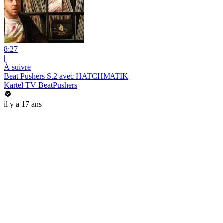
8:27
|
À suivre
Beat Pushers S.2 avec HATCHMATIK
Kartel TV BeatPushers
il y a 17 ans