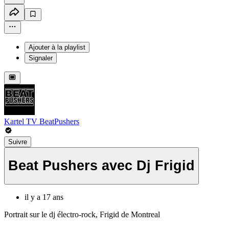
Ajouter à la playlist
Signaler
Kartel TV BeatPushers
Suivre
Beat Pushers avec Dj Frigid
il y a 17 ans
Portrait sur le dj électro-rock, Frigid de Montreal