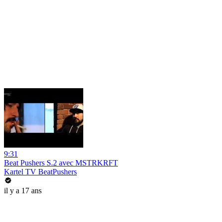
9:31
Beat Pushers S.2 avec MSTRKRFT
Kartel TV BeatPushers
il y a 17 ans