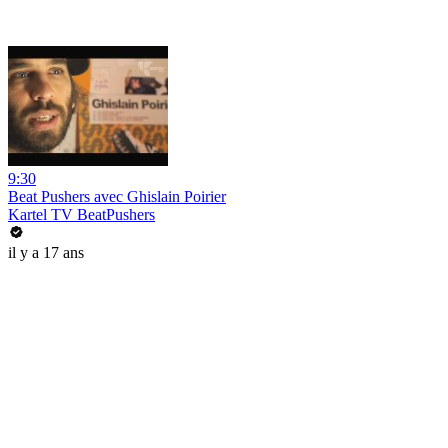
9:30
Beat Pushers avec Ghislain Poirier
Kartel TV BeatPushers
il y a 17 ans