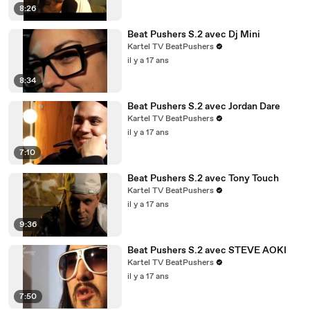
8:26
Beat Pushers S.2 avec Dj Mini
Kartel TV BeatPushers
il y a 17 ans
8:34
Beat Pushers S.2 avec Jordan Dare
Kartel TV BeatPushers
il y a 17 ans
7:10
Beat Pushers S.2 avec Tony Touch
Kartel TV BeatPushers
il y a 17 ans
9:36
Beat Pushers S.2 avec STEVE AOKI
Kartel TV BeatPushers
il y a 17 ans
7:50