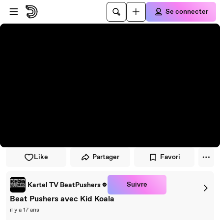
Passer au player
Passer au contenu principal
Se connecter
Like
Partager
Favori
Suivre
Kartel TV BeatPushers
Beat Pushers avec Kid Koala
il y a 17 ans