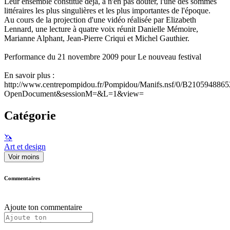
Leur ensemble constitue déjà, à n'en pas douter, l'une des sommes
littéraires les plus singulières et les plus importantes de l'époque.
Au cours de la projection d'une vidéo réalisée par Elizabeth
Lennard, une lecture à quatre voix réunit Danielle Mémoire,
Marianne Alphant, Jean-Pierre Criqui et Michel Gauthier.
Performance du 21 novembre 2009 pour Le nouveau festival
En savoir plus :
http://www.centrepompidou.fr/Pompidou/Manifs.nsf/0/B210594
OpenDocument&sessionM=&L=1&view=
Catégorie
🦄
Art et design
Voir moins
Commentaires
Ajoute ton commentaire