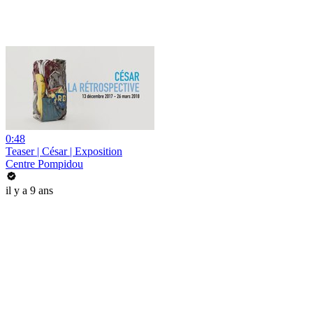
0:48
Teaser | César | Exposition
Centre Pompidou
il y a 9 ans