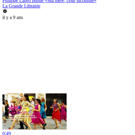
Philippe Labro publie «Ma mère, cette inconnue»
La Grande Librairie
il y a 9 ans
0:49