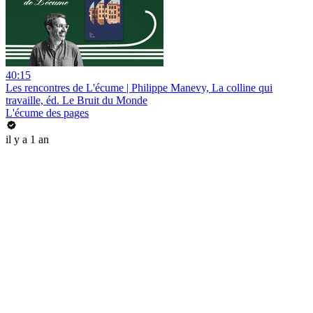
40:15
Les rencontres de L'écume | Philippe Manevy, La colline qui
travaille, éd. Le Bruit du Monde
L'écume des pages
il y a 1 an