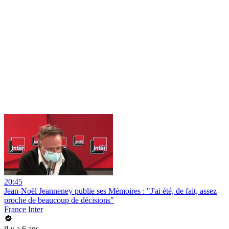
20:45
Jean-Noël Jeanneney publie ses Mémoires : "J'ai été, de fait, assez
proche de beaucoup de décisions"
France Inter
il y a 6 ans