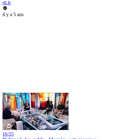
rtl.fr
il y a 5 ans
16:55