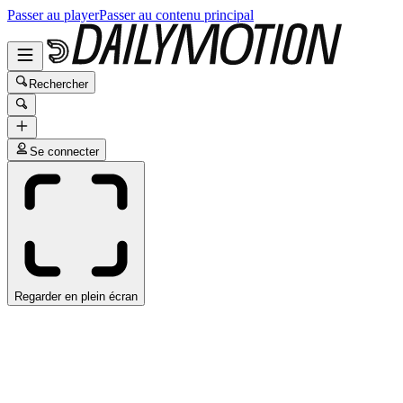
Passer au player
Passer au contenu principal
Rechercher
Se connecter
Regarder en plein écran