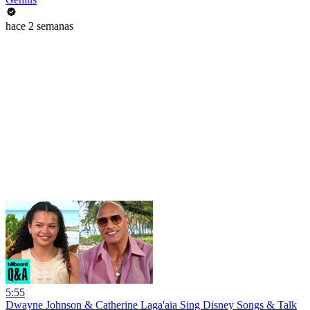
hace 2 semanas
5:55
Dwayne Johnson & Catherine Laga'aia Sing Disney Songs & Talk