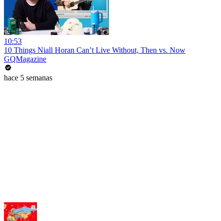
10:53
10 Things Niall Horan Can’t Live Without, Then vs. Now
GQMagazine
hace 5 semanas