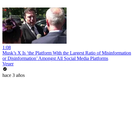
1:08
Musk’s X Is ‘the Platform With the Largest Ratio of Misinformation
or Disinformation’ Amongst All Social Media Platforms
Veuer
hace 3 años