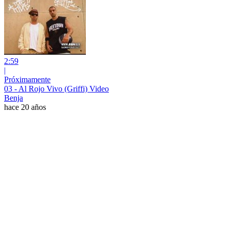
2:59
|
Próximamente
03 - Al Rojo Vivo (Griffi) Video
Benja
hace 20 años