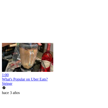
1:00
What's Popular on Uber Eats?
Stringr
hace 3 años