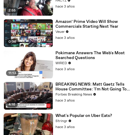
FACTZ
hace 3 años
2:55
Amazon’ Prime Video Will Show
Commercials Starting Next Year
Veuer
hace 3 años
0:36
Pokimane Answers The Web's Most
Searched Questions
WIRED
hace 3 años
11:13
BREAKING NEWS: Matt Gaetz Tells
House Committee: 'I'm Not Going To
Vote For A Continuing Resolution'
Forbes Breaking News
hace 3 años
4:16
What's Popular on Uber Eats?
Stringr
hace 3 años