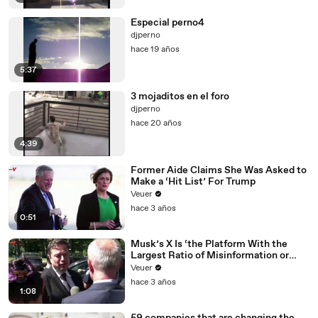
Especial perno4
djperno
hace 19 años
5:37
3 mojaditos en el foro
djperno
hace 20 años
4:39
Former Aide Claims She Was Asked to
Make a ‘Hit List’ For Trump
Veuer
hace 3 años
0:51
Musk’s X Is ‘the Platform With the
Largest Ratio of Misinformation or
Disinformation’ Amongst All Social
Veuer
Media Platforms
hace 3 años
1:08