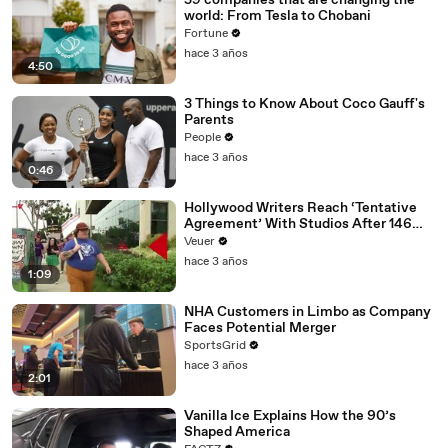
59 companies that are changing the
world: From Tesla to Chobani
Fortune
hace 3 años
4:50
3 Things to Know About Coco Gauff's
Parents
People
hace 3 años
0:46
Hollywood Writers Reach ‘Tentative
Agreement’ With Studios After 146
Day Strike
Veuer
hace 3 años
1:09
NHA Customers in Limbo as Company
Faces Potential Merger
SportsGrid
hace 3 años
2:01
Vanilla Ice Explains How the 90’s
Shaped America