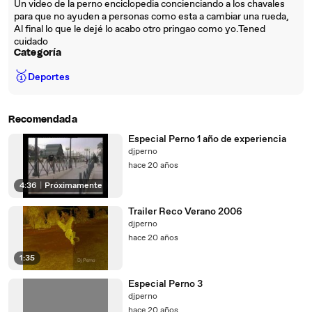
Un video de la perno enciclopedia concienciando a los chavales
para que no ayuden a personas como esta a cambiar una rueda,
Al final lo que le dejé lo acabo otro pringao como yo.Tened
cuidado
Categoría
🥇
Deportes
Recomendada
Especial Perno 1 año de experiencia
djperno
hace 20 años
4:36
|
Próximamente
Trailer Reco Verano 2006
djperno
hace 20 años
1:35
Especial Perno 3
djperno
hace 20 años