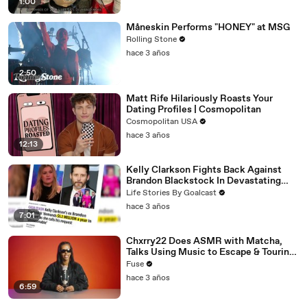
1:00
Måneskin Performs "HONEY" at MSG
Rolling Stone
hace 3 años
2:50
Matt Rife Hilariously Roasts Your
Dating Profiles | Cosmopolitan
Cosmopolitan USA
hace 3 años
12:13
Kelly Clarkson Fights Back Against
Brandon Blackstock In Devastating
Divorce Battle
Life Stories By Goalcast
hace 3 años
7:01
Chxrry22 Does ASMR with Matcha,
Talks Using Music to Escape & Touring
with The Weeknd
Fuse
hace 3 años
6:59