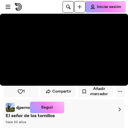
Saltar al reproductor
Saltar al contenido principal
Iniciar sesión
Añadir
1
Compartir
marcador
Seguir
djperno
El señor de los tornillos
hace 20 años