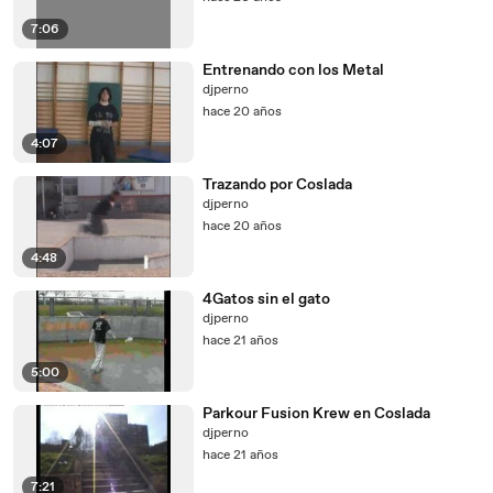
7:06
Entrenando con los Metal
djperno
hace 20 años
4:07
Trazando por Coslada
djperno
hace 20 años
4:48
4Gatos sin el gato
djperno
hace 21 años
5:00
Parkour Fusion Krew en Coslada
djperno
hace 21 años
7:21