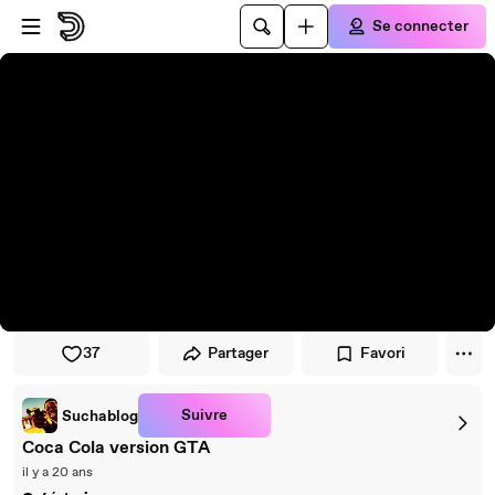
Passer au player
Passer au contenu principal
Se connecter
37
Partager
Favori
Suivre
Suchablog
Coca Cola version GTA
il y a 20 ans