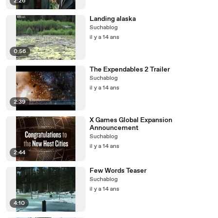
2:26
Landing alaska
Suchablog
il y a 14 ans
0:56
The Expendables 2 Trailer
Suchablog
il y a 14 ans
2:39
X Games Global Expansion
Announcement
Suchablog
il y a 14 ans
2:44
Few Words Teaser
Suchablog
il y a 14 ans
4:10