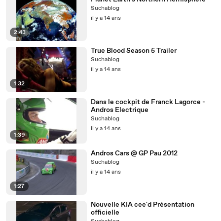
Suchablog
il y a 14 ans
2:43
True Blood Season 5 Trailer
Suchablog
il y a 14 ans
1:32
Dans le cockpit de Franck Lagorce -
Andros Electrique
Suchablog
il y a 14 ans
1:39
Andros Cars @ GP Pau 2012
Suchablog
il y a 14 ans
1:27
Nouvelle KIA cee'd Présentation
officielle