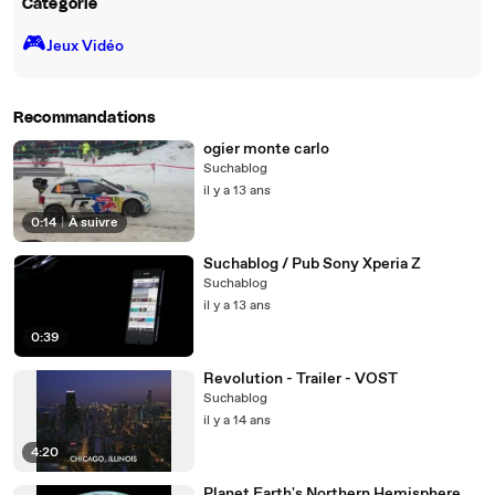
Catégorie
🎮️
Jeux Vidéo
Recommandations
ogier monte carlo
Suchablog
il y a 13 ans
0:14
|
À suivre
Suchablog / Pub Sony Xperia Z
Suchablog
il y a 13 ans
0:39
Revolution - Trailer - VOST
Suchablog
il y a 14 ans
4:20
Planet Earth's Northern Hemisphere