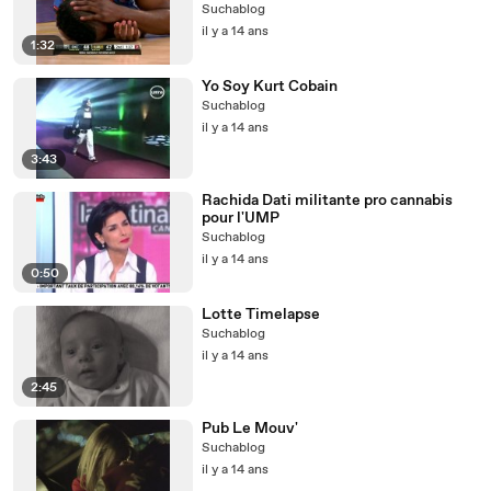
Suchablog
il y a 14 ans
1:32
Yo Soy Kurt Cobain
Suchablog
il y a 14 ans
3:43
Rachida Dati militante pro cannabis
pour l'UMP
Suchablog
il y a 14 ans
0:50
Lotte Timelapse
Suchablog
il y a 14 ans
2:45
Pub Le Mouv'
Suchablog
il y a 14 ans