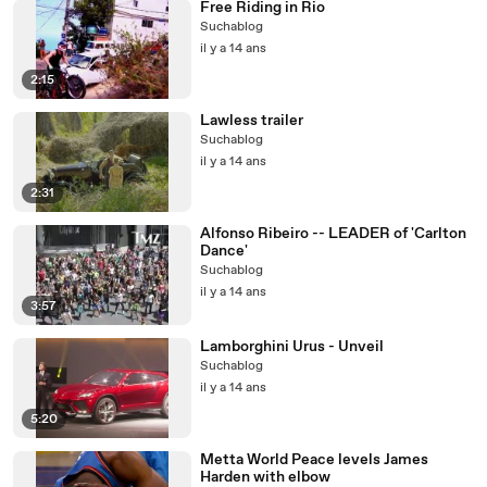
Free Riding in Rio
Suchablog
il y a 14 ans
2:15
Lawless trailer
Suchablog
il y a 14 ans
2:31
Alfonso Ribeiro -- LEADER of 'Carlton
Dance'
Suchablog
il y a 14 ans
3:57
Lamborghini Urus - Unveil
Suchablog
il y a 14 ans
5:20
Metta World Peace levels James
Harden with elbow