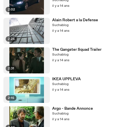
Suchablog
il y a 14 ans
2:02
Alain Robert a la Defense
Suchablog
il y a 14 ans
2:25
The Gangster Squad Trailer
Suchablog
il y a 14 ans
2:31
IKEA UPPLEVA
Suchablog
il y a 14 ans
2:15
Argo - Bande Annonce
Suchablog
il y a 14 ans