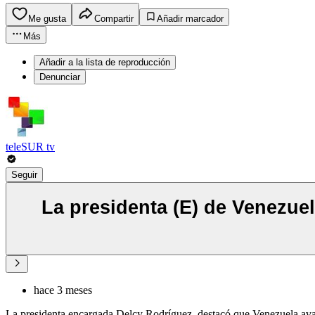
Me gusta
Compartir
Añadir marcador
Más
Añadir a la lista de reproducción
Denunciar
teleSUR tv
Seguir
La presidenta (E) de Venezue
hace 3 meses
La presidenta encargada Delcy Rodríguez, destacó que Venezuela avan