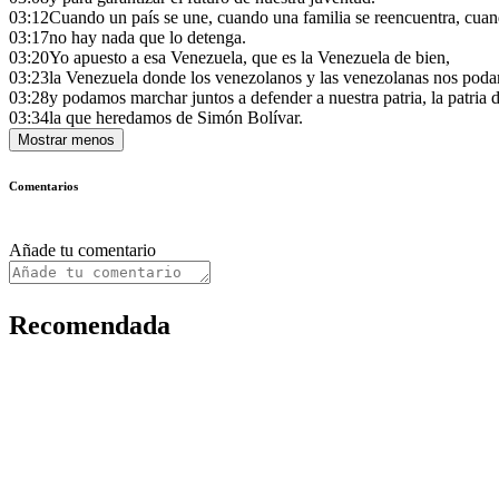
03:12
Cuando un país se une, cuando una familia se reencuentra, cua
03:17
no hay nada que lo detenga.
03:20
Yo apuesto a esa Venezuela, que es la Venezuela de bien,
03:23
la Venezuela donde los venezolanos y las venezolanas nos pod
03:28
y podamos marchar juntos a defender a nuestra patria, la patria d
03:34
la que heredamos de Simón Bolívar.
Mostrar menos
Comentarios
Añade tu comentario
Recomendada