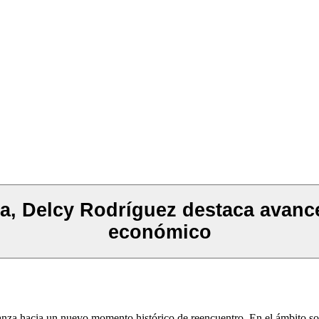
la, Delcy Rodríguez destaca avanc
económico
za hacia un nuevo momento histórico de reencuentro. En el ámbito soc