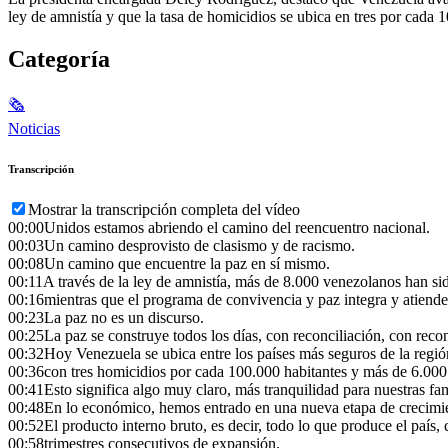
ley de amnistía y que la tasa de homicidios se ubica en tres por cada
Categoría
🗞
Noticias
Transcripción
Mostrar la transcripción completa del vídeo
00:00
Unidos estamos abriendo el camino del reencuentro nacional.
00:03
Un camino desprovisto de clasismo y de racismo.
00:08
Un camino que encuentre la paz en sí mismo.
00:11
A través de la ley de amnistía, más de 8.000 venezolanos han si
00:16
mientras que el programa de convivencia y paz integra y atiende 
00:23
La paz no es un discurso.
00:25
La paz se construye todos los días, con reconciliación, con rec
00:32
Hoy Venezuela se ubica entre los países más seguros de la regió
00:36
con tres homicidios por cada 100.000 habitantes y más de 6.000
00:41
Esto significa algo muy claro, más tranquilidad para nuestras fam
00:48
En lo económico, hemos entrado en una nueva etapa de crecimi
00:52
El producto interno bruto, es decir, todo lo que produce el país
00:58
trimestres consecutivos de expansión.