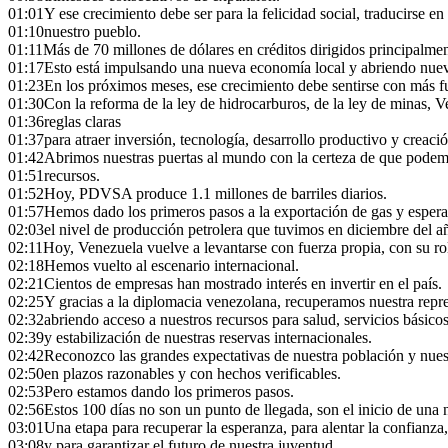
01:01
Y ese crecimiento debe ser para la felicidad social, traducirse 
01:10
nuestro pueblo.
01:11
Más de 70 millones de dólares en créditos dirigidos principalm
01:17
Esto está impulsando una nueva economía local y abriendo nue
01:23
En los próximos meses, ese crecimiento debe sentirse con más f
01:30
Con la reforma de la ley de hidrocarburos, de la ley de minas, 
01:36
reglas claras
01:37
para atraer inversión, tecnología, desarrollo productivo y creac
01:42
Abrimos nuestras puertas al mundo con la certeza de que podemo
01:51
recursos.
01:52
Hoy, PDVSA produce 1.1 millones de barriles diarios.
01:57
Hemos dado los primeros pasos a la exportación de gas y esper
02:03
el nivel de producción petrolera que tuvimos en diciembre del 
02:11
Hoy, Venezuela vuelve a levantarse con fuerza propia, con su ro
02:18
Hemos vuelto al escenario internacional.
02:21
Cientos de empresas han mostrado interés en invertir en el país.
02:25
Y gracias a la diplomacia venezolana, recuperamos nuestra repr
02:32
abriendo acceso a nuestros recursos para salud, servicios básico
02:39
y estabilización de nuestras reservas internacionales.
02:42
Reconozco las grandes expectativas de nuestra población y nuest
02:50
en plazos razonables y con hechos verificables.
02:53
Pero estamos dando los primeros pasos.
02:56
Estos 100 días no son un punto de llegada, son el inicio de una 
03:01
Una etapa para recuperar la esperanza, para alentar la confianza
03:08
y para garantizar el futuro de nuestra juventud.