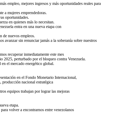
en más empleo, mejores ingresos y más oportunidades reales para
ente a mujeres emprendedoras.
vas oportunidades.
uerza en quienes más lo necesitan.
Venezuela entra en una nueva etapa con
ión de nuevos empleos.
s avanzar sin renunciar jamás a la soberanía sobre nuestros
amos recuperar inmediatamente este mes
año 2025, perturbado por el bloqueo contra Venezuela.
l en el mercado energético global.
esentación en el Fondo Monetario Internacional,
s, producción nacional estratégica
ros equipos trabajan por lograr las mejoras
nueva etapa.
, para volver a encontrarnos entre venezolanos