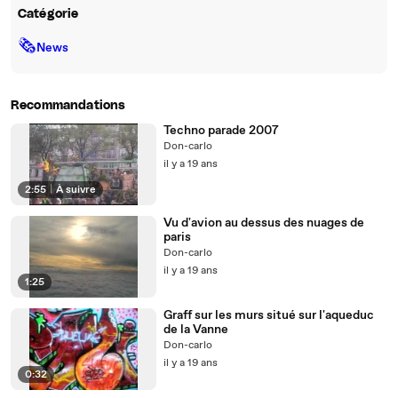
Catégorie
🗞
News
Recommandations
Techno parade 2007
Don-carlo
il y a 19 ans
2:55
|
À suivre
Vu d'avion au dessus des nuages de
paris
Don-carlo
il y a 19 ans
1:25
Graff sur les murs situé sur l'aqueduc
de la Vanne
Don-carlo
il y a 19 ans
0:32