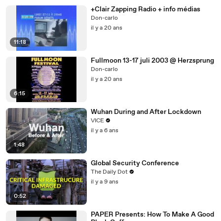
+Clair Zapping Radio + info médias
Don-carlo
il y a 20 ans
11:18
Fullmoon 13-17 juli 2003 @ Herzsprung
Don-carlo
il y a 20 ans
6:15
Wuhan During and After Lockdown
VICE
il y a 6 ans
1:48
Global Security Conference
The Daily Dot
il y a 9 ans
0:52
PAPER Presents: How To Make A Good