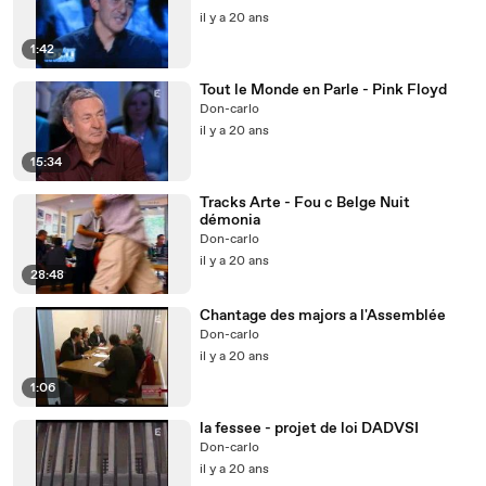
il y a 20 ans
1:42
Tout le Monde en Parle - Pink Floyd
Don-carlo
il y a 20 ans
15:34
Tracks Arte - Fou c Belge Nuit
démonia
Don-carlo
il y a 20 ans
28:48
Chantage des majors a l'Assemblée
Don-carlo
il y a 20 ans
1:06
la fessee - projet de loi DADVSI
Don-carlo
il y a 20 ans