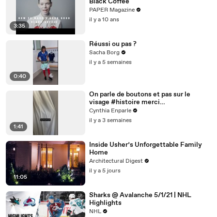
Black Coffee
PAPER Magazine
il y a 10 ans
3:35
Réussi ou pas ?
Sacha Borg
il y a 5 semaines
0:40
On parle de boutons et pas sur le
visage #histoire merci
@studio_paillette prêt*
Cynthia Enparle
il y a 3 semaines
1:41
Inside Usher’s Unforgettable Family
Home
Architectural Digest
il y a 5 jours
11:05
Sharks @ Avalanche 5/1/21 | NHL
Highlights
NHL