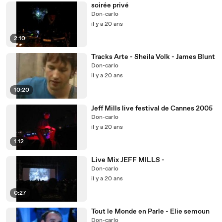
soirée privé
Don-carlo
il y a 20 ans
2:10
Tracks Arte - Sheila Volk - James Blunt
Don-carlo
il y a 20 ans
10:20
Jeff Mills live festival de Cannes 2005
Don-carlo
il y a 20 ans
1:12
Live Mix JEFF MILLS -
Don-carlo
il y a 20 ans
0:27
Tout le Monde en Parle - Elie semoun
Don-carlo