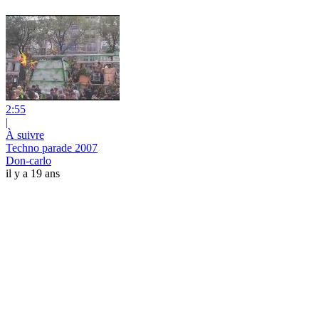
2:55
|
À suivre
Techno parade 2007
Don-carlo
il y a 19 ans