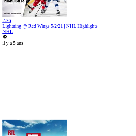
2:36
Lightning @ Red Wings 5/2/21 | NHL Highlights
NHL
il y a 5 ans