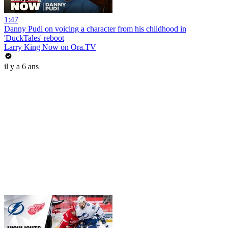
1:47
Danny Pudi on voicing a character from his childhood in
'DuckTales' reboot
Larry King Now on Ora.TV
il y a 6 ans