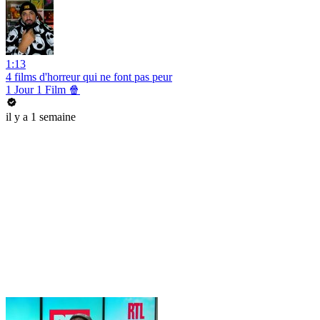
1:13
4 films d'horreur qui ne font pas peur
1 Jour 1 Film 🍿
il y a 1 semaine