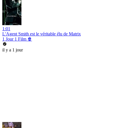
1:01
L'Agent Smith est le véritable élu de Matrix
1 Jour 1 Film 🍿
il y a 1 jour