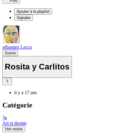
Plus
Ajouter à la playlist
Signaler
sébastien Lecca
Suivre
Rosita y Carlitos
il y a 17 ans
Catégorie
🦄
Art et design
Voir moins