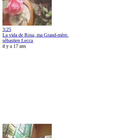
3:25
La vida de Rosa, ma Grand-mère.
sébastien Lecca
il y a 17 ans