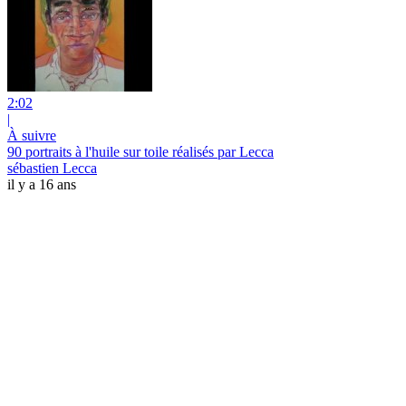
2:02
|
À suivre
90 portraits à l'huile sur toile réalisés par Lecca
sébastien Lecca
il y a 16 ans