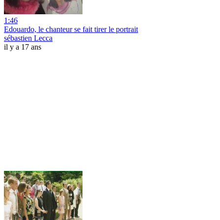
1:46
Edouardo, le chanteur se fait tirer le portrait
sébastien Lecca
il y a 17 ans