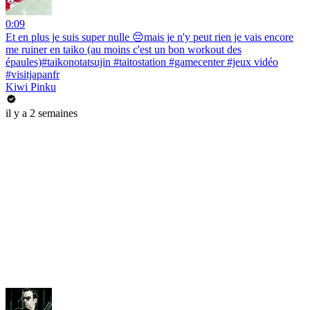
0:09
Et en plus je suis super nulle 😔mais je n'y peut rien je vais encore
me ruiner en taiko (au moins c'est un bon workout des
épaules)#taikonotatsujin #taitostation #gamecenter #jeux vidéo
#visitjapanfr
Kiwi Pinku
il y a 2 semaines