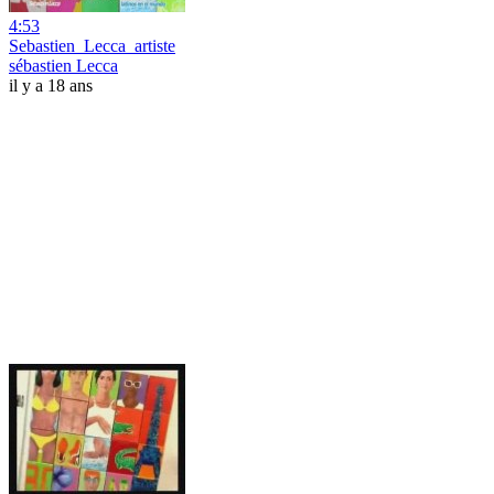
4:53
Sebastien_Lecca_artiste
sébastien Lecca
il y a 18 ans