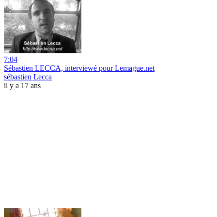
7:04
Sébastien LECCA, interviewé pour Lemague.net
sébastien Lecca
il y a 17 ans