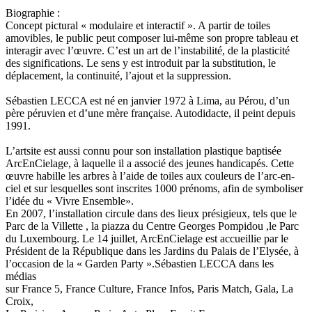
Biographie :
Concept pictural « modulaire et interactif ». A partir de toiles
amovibles, le public peut composer lui-même son propre tableau et
interagir avec l’œuvre. C’est un art de l’instabilité, de la plasticité
des significations. Le sens y est introduit par la substitution, le
déplacement, la continuité, l’ajout et la suppression.
Sébastien LECCA est né en janvier 1972 à Lima, au Pérou, d’un
père péruvien et d’une mère française. Autodidacte, il peint depuis
1991.
L’artsite est aussi connu pour son installation plastique baptisée
ArcEnCielage, à laquelle il a associé des jeunes handicapés. Cette
œuvre habille les arbres à l’aide de toiles aux couleurs de l’arc-en-
ciel et sur lesquelles sont inscrites 1000 prénoms, afin de symboliser
l’idée du « Vivre Ensemble».
En 2007, l’installation circule dans des lieux présigieux, tels que le
Parc de la Villette , la piazza du Centre Georges Pompidou ,le Parc
du Luxembourg. Le 14 juillet, ArcEnCielage est accueillie par le
Président de la République dans les Jardins du Palais de l’Elysée, à
l’occasion de la « Garden Party ».Sébastien LECCA dans les
médias
sur France 5, France Culture, France Infos, Paris Match, Gala, La
Croix,