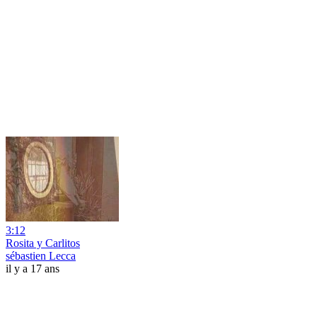
3:12
Rosita y Carlitos
sébastien Lecca
il y a 17 ans