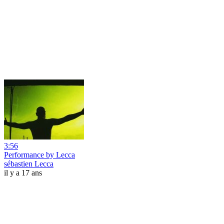
3:56
Performance by Lecca
sébastien Lecca
il y a 17 ans