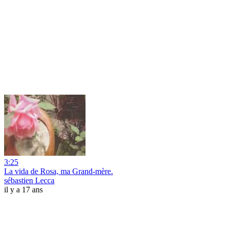
3:25
La vida de Rosa, ma Grand-mère.
sébastien Lecca
il y a 17 ans