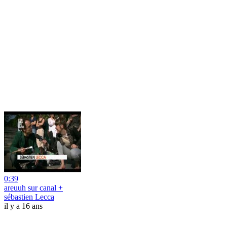
0:39
areuuh sur canal +
sébastien Lecca
il y a 16 ans