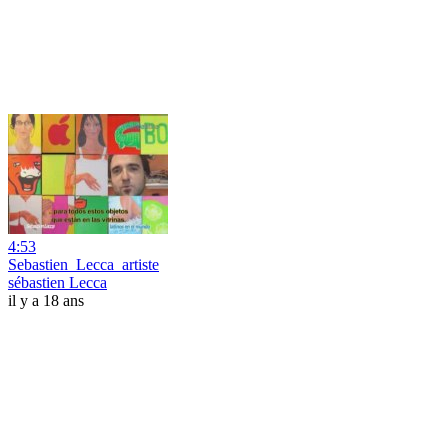
4:53
Sebastien_Lecca_artiste
sébastien Lecca
il y a 18 ans