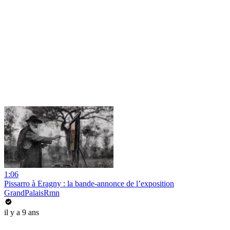
1:06
Pissarro à Eragny : la bande-annonce de l’exposition
GrandPalaisRmn
il y a 9 ans