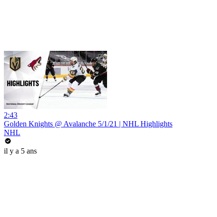
2:43
Golden Knights @ Avalanche 5/1/21 | NHL Highlights
NHL
il y a 5 ans