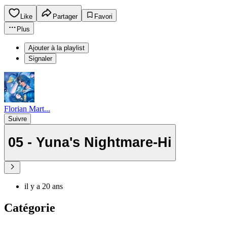
Like
Partager
Favori
Plus
Ajouter à la playlist
Signaler
Florian Mart...
Suivre
05 - Yuna's Nightmare-Hi
il y a 20 ans
Catégorie