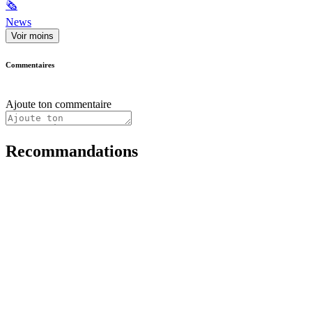
🗞
News
Voir moins
Commentaires
Ajoute ton commentaire
Recommandations