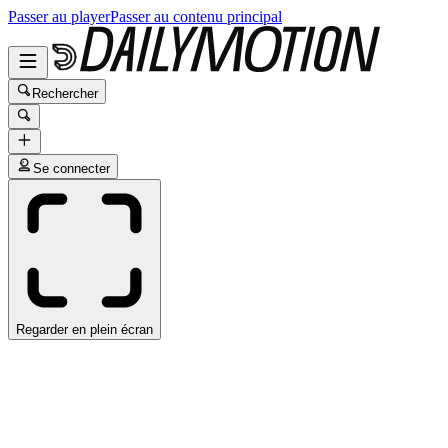
Passer au player
Passer au contenu principal
Rechercher
Se connecter
Regarder en plein écran