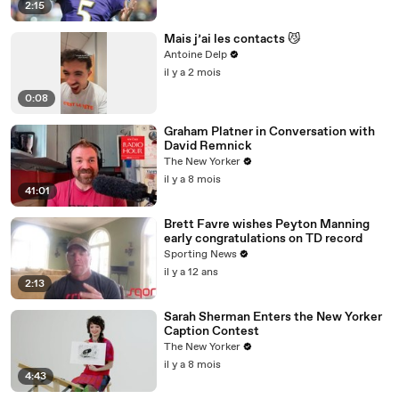
2:15
Mais j’ai les contacts 😼
Antoine Delp
il y a 2 mois
0:08
Graham Platner in Conversation with
David Remnick
The New Yorker
il y a 8 mois
41:01
Brett Favre wishes Peyton Manning
early congratulations on TD record
Sporting News
il y a 12 ans
2:13
Sarah Sherman Enters the New Yorker
Caption Contest
The New Yorker
il y a 8 mois
4:43