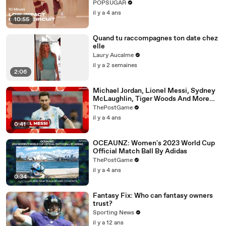
POPSUGAR
il y a 4 ans
10:55
Quand tu raccompagnes ton date chez
elle
Laury Aucalme
il y a 2 semaines
2:06
Michael Jordan, Lionel Messi, Sydney
McLaughlin, Tiger Woods And More
'Year Of The Rabbit' Athletes
ThePostGame
il y a 4 ans
0:41
OCEAUNZ: Women's 2023 World Cup
Official Match Ball By Adidas
ThePostGame
il y a 4 ans
0:34
Fantasy Fix: Who can fantasy owners
trust?
Sporting News
il y a 12 ans