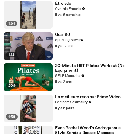
Être ado
Cynthia Enparle
il y a 5 semaines
1:54
Goal 90
Sporting News
il y a 12 ans
1:12
20-Minute HIIT Pilates Workout (No
Equipment)
SELF Magazine
il y a 2 ans
20:11
La meilleure reco sur Prime Video
Le cinéma d'Amaury
il y a 6 jours
1:56
Evan Rachel Wood's Androgynous
Style Sends a Badass Message