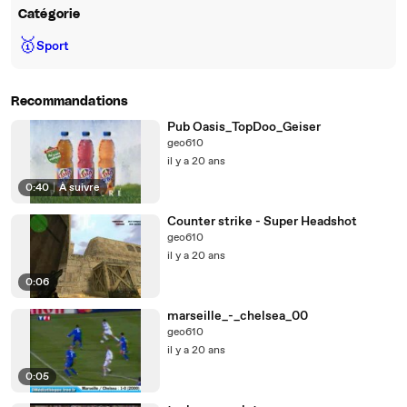
Catégorie
🥇
Sport
Recommandations
Pub Oasis_TopDoo_Geiser
geo610
il y a 20 ans
0:40
|
À suivre
Counter strike - Super Headshot
geo610
il y a 20 ans
0:06
marseille_-_chelsea_00
geo610
il y a 20 ans
0:05