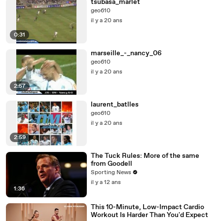
tsubasa_marlet
geo610
il y a 20 ans
0:31
marseille_-_nancy_06
geo610
il y a 20 ans
2:57
laurent_batlles
geo610
il y a 20 ans
2:59
The Tuck Rules: More of the same
from Goodell
Sporting News
il y a 12 ans
1:36
This 10-Minute, Low-Impact Cardio
Workout Is Harder Than You'd Expect