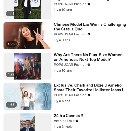
POPSUGAR Fashion
il y a 10 ans
1:41
Chinese Model Liu Wen Is Challenging
the Status Quo
POPSUGAR Fashion
il y a 9 ans
0:52
Why Are There No Plus-Size Women
on America's Next Top Model?
POPSUGAR Fashion
il y a 10 ans
1:22
Exclusive: Charli and Dixie D'Amelio
Share Their Favorite Hollister Jeans in
This New TikTok Dance Challenge
POPSUGAR Fashion
il y a 6 ans
1:35
24 h a Cannes !!
Antoine Delp
il y a 3 mois