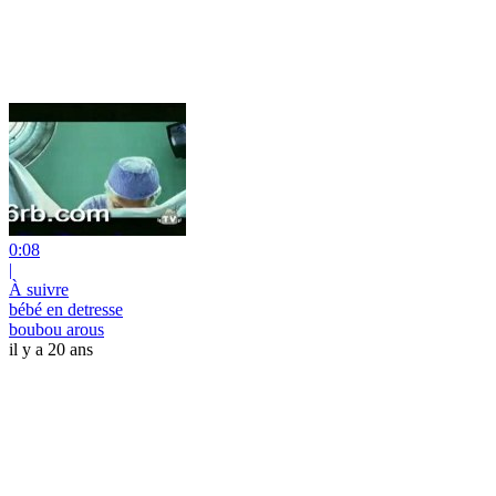
0:08
|
À suivre
bébé en detresse
boubou arous
il y a 20 ans