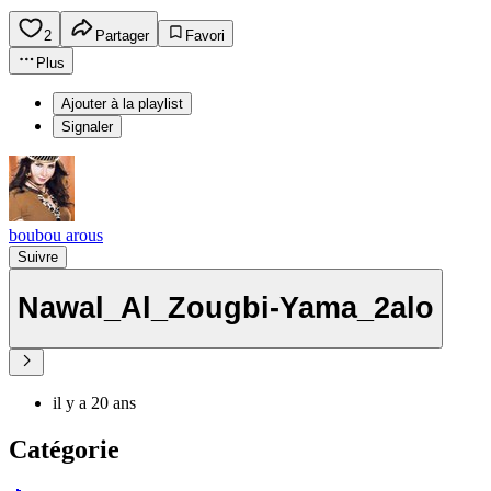
2
Partager
Favori
Plus
Ajouter à la playlist
Signaler
boubou arous
Suivre
Nawal_Al_Zougbi-Yama_2alo
il y a 20 ans
Catégorie