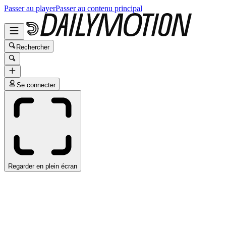
Passer au player
Passer au contenu principal
Rechercher
Se connecter
Regarder en plein écran