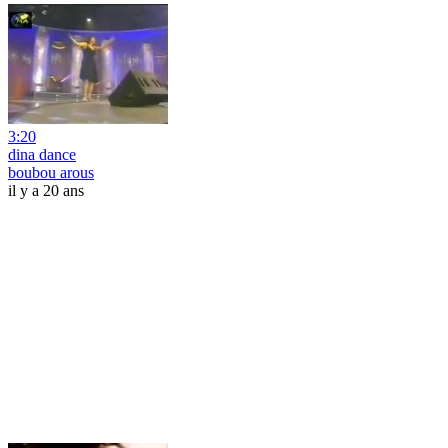
3:20
dina dance
boubou arous
il y a 20 ans