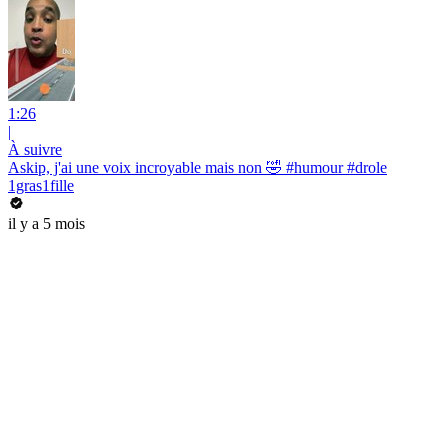
1:26
|
À suivre
Askip, j'ai une voix incroyable mais non 🤣 #humour #drole
1gras1fille
il y a 5 mois