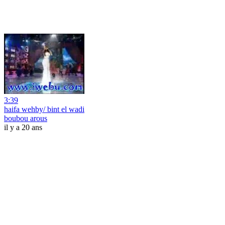
3:39
haifa wehby/ bint el wadi
boubou arous
il y a 20 ans