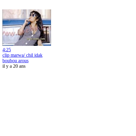
4:25
clip marwa/ chil idak
boubou arous
il y a 20 ans