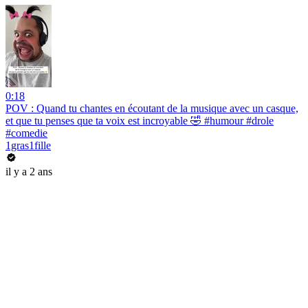
0:18
POV : Quand tu chantes en écoutant de la musique avec un casque,
et que tu penses que ta voix est incroyable 🤣 #humour #drole
#comedie
1gras1fille
il y a 2 ans