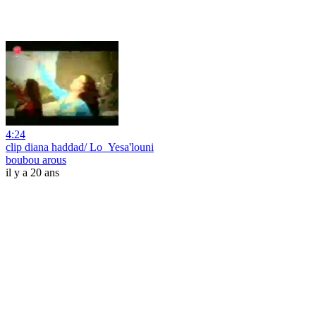
4:24
clip diana haddad/ Lo_Yesa'louni
boubou arous
il y a 20 ans