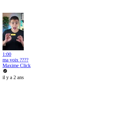
1:00
ma voix ????
Maxime Click
il y a 2 ans