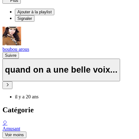
Plus
Ajouter à la playlist
Signaler
boubou arous
Suivre
quand on a une belle voix...
il y a 20 ans
Catégorie
🎈
Amusant
Voir moins