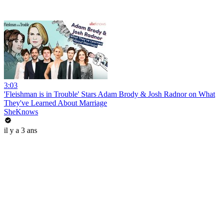
3:03
'Fleishman is in Trouble' Stars Adam Brody & Josh Radnor on What
They've Learned About Marriage
SheKnows
il y a 3 ans