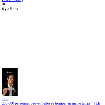
il y a 5 ans
1:35
250 000 personnes peuvent-elles se tromper en même temps ? | LE