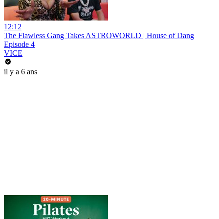
12:12
The Flawless Gang Takes ASTROWORLD | House of Dang
Episode 4
VICE
il y a 6 ans