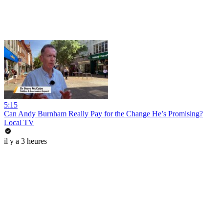
5:15
Can Andy Burnham Really Pay for the Change He’s Promising?
Local TV
il y a 3 heures