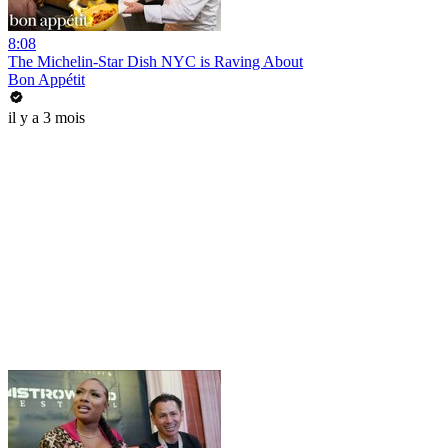
8:08
The Michelin-Star Dish NYC is Raving About
Bon Appétit
il y a 3 mois