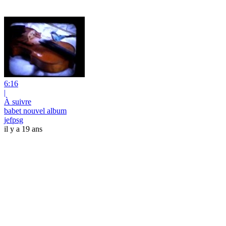
6:16
|
À suivre
babet nouvel album
jefpsg
il y a 19 ans