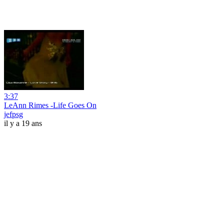
3:37
LeAnn Rimes -Life Goes On
jefpsg
il y a 19 ans