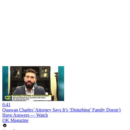
0:41
Quawan Charles’ Attorney Says It’s ‘Disturbing’ Family Doesn’t
Have Answers — Watch
OK Magazine