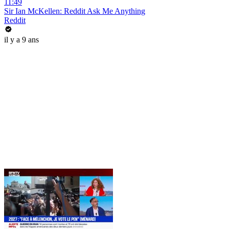
11:49
Sir Ian McKellen: Reddit Ask Me Anything
Reddit
il y a 9 ans