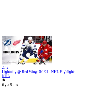
2:42
Lightning @ Red Wings 5/1/21 | NHL Highlights
NHL
il y a 5 ans