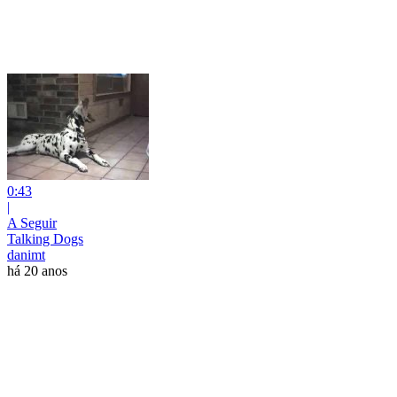
0:43
|
A Seguir
Talking Dogs
danimt
há 20 anos