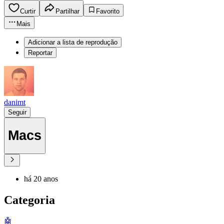
Curtir
Partilhar
Favorito
Mais
Adicionar a lista de reprodução
Reportar
danimt
Seguir
Macs
há 20 anos
Categoria
🤖