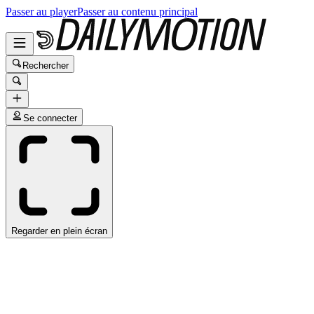
Passer au player
Passer au contenu principal
Rechercher
Se connecter
Regarder en plein écran