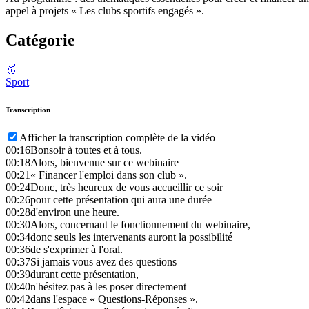
appel à projets « Les clubs sportifs engagés ».
Catégorie
🥇
Sport
Transcription
Afficher la transcription complète de la vidéo
00:16
Bonsoir à toutes et à tous.
00:18
Alors, bienvenue sur ce webinaire
00:21
« Financer l'emploi dans son club ».
00:24
Donc, très heureux de vous accueillir ce soir
00:26
pour cette présentation qui aura une durée
00:28
d'environ une heure.
00:30
Alors, concernant le fonctionnement du webinaire,
00:34
donc seuls les intervenants auront la possibilité
00:36
de s'exprimer à l'oral.
00:37
Si jamais vous avez des questions
00:39
durant cette présentation,
00:40
n'hésitez pas à les poser directement
00:42
dans l'espace « Questions-Réponses ».