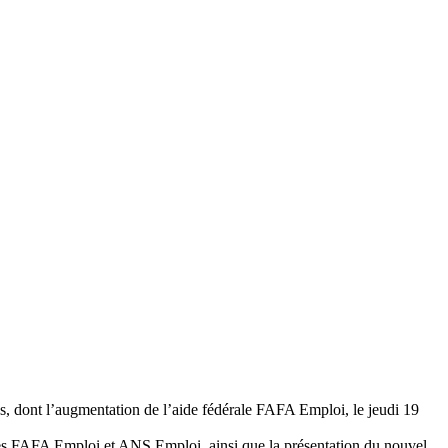
s, dont l’augmentation de l’aide fédérale FAFA Emploi, le jeudi 19
ges FAFA Emploi et ANS Emploi, ainsi que la présentation du nouvel