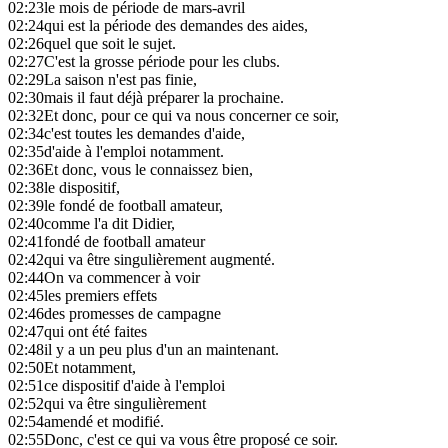
02:23
le mois de période de mars-avril
02:24
qui est la période des demandes des aides,
02:26
quel que soit le sujet.
02:27
C'est la grosse période pour les clubs.
02:29
La saison n'est pas finie,
02:30
mais il faut déjà préparer la prochaine.
02:32
Et donc, pour ce qui va nous concerner ce soir,
02:34
c'est toutes les demandes d'aide,
02:35
d'aide à l'emploi notamment.
02:36
Et donc, vous le connaissez bien,
02:38
le dispositif,
02:39
le fondé de football amateur,
02:40
comme l'a dit Didier,
02:41
fondé de football amateur
02:42
qui va être singulièrement augmenté.
02:44
On va commencer à voir
02:45
les premiers effets
02:46
des promesses de campagne
02:47
qui ont été faites
02:48
il y a un peu plus d'un an maintenant.
02:50
Et notamment,
02:51
ce dispositif d'aide à l'emploi
02:52
qui va être singulièrement
02:54
amendé et modifié.
02:55
Donc, c'est ce qui va vous être proposé ce soir.