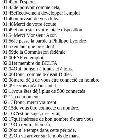
01:42
on l'espère,
01:43
de pouvoir comme cela,
01:45
effectivement développer l'emploi
01:46
au niveau de vos clubs.
01:48
Merci de votre écoute
01:49
et on reste à votre totale disposition.
01:54
Merci Monsieur Azor.
01:56
Je passe la parole à Philippe Lyondre
01:57
en tant que président
01:59
de la Commission fédérale
02:00
FAF en emploi
02:01
et membre du BELFA.
02:04
Oui, bonsoir à toutes et à tous.
02:06
Donc, comme le disait Didier,
02:08
merci déjà de vous être connecté en nombre.
02:09
Je vois qu'à l'instant T,
02:11
vous êtes déjà plus de 500 connectés
02:12
à ce moment.
02:13
Donc, merci vraiment
02:15
de vous être connecté en nombre.
02:16
C'est un sujet, c'est vrai,
02:17
qui intéresse de bon nombre d'entre vous.
02:19
On rentre, bien sûr,
02:20
tout le temps dans cette période.
02:22
On va arriver sur le mois de mars,