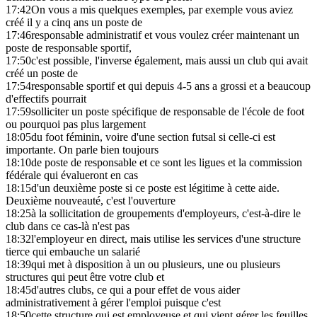
17:42
On vous a mis quelques exemples, par exemple vous aviez
créé il y a cinq ans un poste de
17:46
responsable administratif et vous voulez créer maintenant un
poste de responsable sportif,
17:50
c'est possible, l'inverse également, mais aussi un club qui avait
créé un poste de
17:54
responsable sportif et qui depuis 4-5 ans a grossi et a beaucoup
d'effectifs pourrait
17:59
solliciter un poste spécifique de responsable de l'école de foot
ou pourquoi pas plus largement
18:05
du foot féminin, voire d'une section futsal si celle-ci est
importante. On parle bien toujours
18:10
de poste de responsable et ce sont les ligues et la commission
fédérale qui évalueront en cas
18:15
d'un deuxième poste si ce poste est légitime à cette aide.
Deuxième nouveauté, c'est l'ouverture
18:25
à la sollicitation de groupements d'employeurs, c'est-à-dire le
club dans ce cas-là n'est pas
18:32
l'employeur en direct, mais utilise les services d'une structure
tierce qui embauche un salarié
18:39
qui met à disposition à un ou plusieurs, une ou plusieurs
structures qui peut être votre club et
18:45
d'autres clubs, ce qui a pour effet de vous aider
administrativement à gérer l'emploi puisque c'est
18:50
cette structure qui est employeuse et qui vient gérer les feuilles