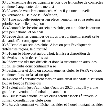
03:33
l'ensemble des participants je vois que le nombre de connectés
continue à augmenter donc merci à
03:38
vous de vous être connectés. Alors il y a une nouvelle
gouvernance au sein de la Fédération,
03:41
une nouvelle équipe est en place, l'emploi va et va rester une
priorité essentielle puisqu'on
03:48
connaît les besoins au sein des clubs, on a pu faire le tour un
petit peu national et on a vu
03:52
que dans les demandes de clubs il est vraiment ressorti cette
demande d'accompagnement sur
03:58
l'emploi au sein des clubs. Alors on peut l'expliquer de
différentes façons, la difficulté
04:01
dans le bénévolat aujourd'hui, la mise à disposition de
bénévoles au sein des clubs est
04:05
devenue très très difficile et donc la structuration aussi des
clubs, les clubs donc continuent à se
04:09
structurer et donc on accompagne les clubs, le FAFA va donc
continuer alors sur la saison qui
04:14
vient très certainement mais on aura aussi une vraie discussion
tout au long de l'année qui
04:18
vient enfin jusqu'au moins d'octobre 2025 puisqu'il y a une
grande convention du football qui aura lieu
04:23
sur le plan national où les clubs seront associés à travers le
conseil consultatif des clubs pour
04:27
savoir comment va flécher les aides et à quel montant les aides