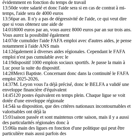
évidemment en fonction du temps de travail
13:50
de votre salarié et donc l'aide sera si en cas de contrat à mi-
temps, l'aide sera de 4000 euros
13:56
par an. Il n'y a pas de dégressivité de l'aide, ce qui veut dire
que si vous obtenez une aide de
14:01
8000 euros par an, vous aurez 8000 euros par an sur trois ans.
Vous aurez la possibilité également
14:07
de cumulider l'aide FAFA emploi avec d'autres aides, je pense
notamment à l'aide ANS mais
14:12
également à diverses aides régionales. Cependant le FAFA
emploi n'est pas cumulable avec le
14:19
dispositif 1000 emplois sociaux sportifs. Je passe la main à
Luc pour la suite du dispositif.
14:28
Merci Baptiste. Concernant donc dans la continuité le FAFA
emploi 2025-2026,
14:37
M. Leyon vous l'a déjà précisé, donc le BELFA a validé une
enveloppe financière d'équivalent
14:45
120 postes équivalent en temps plein. Chaque ligue se voit
dotée d'une enveloppe régionale
14:54
à sa disposition, que des critères nationaux incontournables et
valorisables ont déjà la
15:01
saison passée et sont maintenus cette saison, mais il y a aussi
des particularités régionales donc à
15:06
la main des ligues en fonction d'une politique qui peut être
particulière mais aussi parfois des