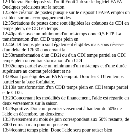
12:19
devra être déposé via l'outil FootClub sur le logiciel FAFA.
Quelques précisions sur la notion
12:29
de création de postes puisque sur le dispositif FAFA emploi on
est bien sur un accompagnement des
12:35
créations de postes donc sont éligibles les créations de CDI en
temps plein, de CDI en temps
12:40
partiel avec un minimum d'un mi-temps donc 0,5 ETP. La
transformation d'un CDD temps plein en
12:46
CDI temps plein sont également éligibles mais sous réserve
d'un delta de 17h30 concernant la
12:53
transformation d'un CD2i ou d'un CDI temps partiel en CDI
temps plein ou en transformation d'un CDI
13:02
temps partiel avec un minimum d'un mi-temps et d'une durée
supérieure au contrat précédent et ne
13:08
sont pas éligibles au FAFA emploi. Donc les CDI en temps
partiel sur la base forfaitaire,
13:13
la transformation d'un CDD temps plein en CDI temps partiel
et le CD2i.
13:23
Concernant les modalités de financement, l'aide est répartie en
deux versements sur la saison
13:29
sportive. Donc un premier versement à hauteur de 50% de
l'aide en décembre, un deuxième
13:34
versement au mois de juin correspondant aux 50% restants, de
8000 euros par an pour un poste en
13:44
contrat temps plein. Donc l'aide sera pour ratiser bien