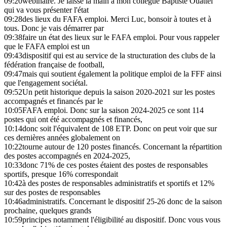
09:20
webinaire. Je laisse la main à mon collègue Baptiste Ouattel
qui va vous présenter l'état
09:28
des lieux du FAFA emploi. Merci Luc, bonsoir à toutes et à
tous. Donc je vais démarrer par
09:38
faire un état des lieux sur le FAFA emploi. Pour vous rappeler
que le FAFA emploi est un
09:43
dispositif qui est au service de la structuration des clubs de la
fédération française de football,
09:47
mais qui soutient également la politique emploi de la FFF ainsi
que l'engagement sociétal.
09:52
Un petit historique depuis la saison 2020-2021 sur les postes
accompagnés et financés par le
10:05
FAFA emploi. Donc sur la saison 2024-2025 ce sont 114
postes qui ont été accompagnés et financés,
10:14
donc soit l'équivalent de 108 ETP. Donc on peut voir que sur
ces dernières années globalement on
10:22
tourne autour de 120 postes financés. Concernant la répartition
des postes accompagnés en 2024-2025,
10:33
donc 71% de ces postes étaient des postes de responsables
sportifs, presque 16% correspondait
10:42
à des postes de responsables administratifs et sportifs et 12%
sur des postes de responsables
10:46
administratifs. Concernant le dispositif 25-26 donc de la saison
prochaine, quelques grands
10:59
principes notamment l'éligibilité au dispositif. Donc vous vous