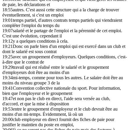
de paie, les déclarations et
18:55
autres. C'est aussi cette structure qui a la charge de trouver
éventuellement, si c'est un emploi
19:01
temps partiel, d'autres contrats temps partiels qui viendraient
compléter l'emploi du temps du
19:07
salarié et le partage de l'emploi et la pérennité de cet emploi.
C'est une évolution, cependant il
19:12
y a quelques conditions à cela.
19:21
Donc on parle bien d'un emploi qui est exercé dans un club et
dont le salarié est sous contrat
19:25
avec un groupement d'employeurs. Quelques conditions, c'est-
à-dire que le contrat de
19:29
travail qui est réalisé entre le salarié et le groupement
d'employeurs doit être au moins d'un
19:34
mi-temps, comme pour tous les autres. Le salaire doit être au
moins du niveau groupe 3 de la
19:41
Convention collective nationale du sport. Pour information,
bien que l'employeur et le groupement
19:47
et non pas le club en direct, l'aide sera versée au club,
d'accord, et que la mise à disposition
19:53
entre le groupement d'employeur et le club devrait être au
moins d'un mi-temps. Évidemment, là où un
20:00
club employeur en direct fournit des fiches de paie pour
justifier le maintien du poste en emploi,
20:06
là ce ne seront pas des fiches de paie mais des factures à