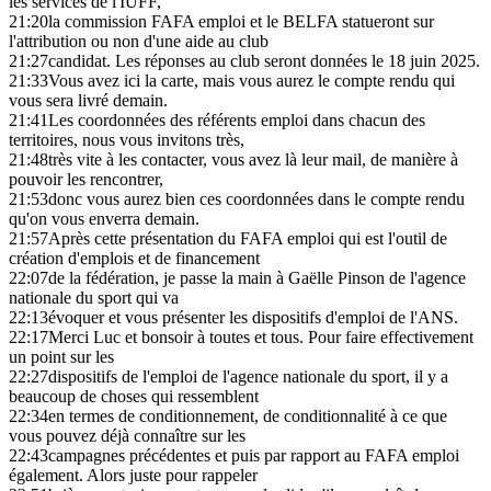
les services de l'IUFF,
21:20
la commission FAFA emploi et le BELFA statueront sur
l'attribution ou non d'une aide au club
21:27
candidat. Les réponses au club seront données le 18 juin 2025.
21:33
Vous avez ici la carte, mais vous aurez le compte rendu qui
vous sera livré demain.
21:41
Les coordonnées des référents emploi dans chacun des
territoires, nous vous invitons très,
21:48
très vite à les contacter, vous avez là leur mail, de manière à
pouvoir les rencontrer,
21:53
donc vous aurez bien ces coordonnées dans le compte rendu
qu'on vous enverra demain.
21:57
Après cette présentation du FAFA emploi qui est l'outil de
création d'emplois et de financement
22:07
de la fédération, je passe la main à Gaëlle Pinson de l'agence
nationale du sport qui va
22:13
évoquer et vous présenter les dispositifs d'emploi de l'ANS.
22:17
Merci Luc et bonsoir à toutes et tous. Pour faire effectivement
un point sur les
22:27
dispositifs de l'emploi de l'agence nationale du sport, il y a
beaucoup de choses qui ressemblent
22:34
en termes de conditionnement, de conditionnalité à ce que
vous pouvez déjà connaître sur les
22:43
campagnes précédentes et puis par rapport au FAFA emploi
également. Alors juste pour rappeler