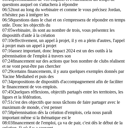
questions auquel on s'attachera à répondre
06:52
tout au long du webinaire et comme le vous précisez Jordan,
n'hésitez pas à intégrer les
06:58
questions dans le chat et on s'empressera de répondre en temps
utile. Donc les objectifs du
07:05
webinaire, ils sont au nombre de trois, vous présentez les
dispositifs d'aide à la création
07:10
effectivement, un appel à projet, il y en a plein d'autres, l'appel
à projet mais un appel à projet
07:16
assez important, donc Impact 2024 est un des outils à la
pérennisation de l'emploi à travers son
07:24
financement sur des actions que bon nombre de clubs réalisent
et ne vont peut-être pas chercher
07:29
certains financements, il y aura quelques exemples donnés par
Yacine Mediahed et puis des
07:34
propositions de dispositifs d'accompagnement afin de faciliter
le financement de vos emplois.
07:45
Quelques réflexions, objectifs partagés entre les territoires, les
ligues et la fédération,
07:51
c'est des objectifs que nous tâchons de faire partager avec le
maximum de monde, c'est penser
07:58
pérennisation dès la création d'emplois, cela nous paraît
important même si la thématique est le
08:03
financement de l'emploi, ça va de pair, c'est dès le début de la
création, là où il y a souvent