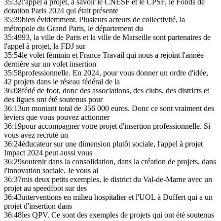
35:32
l'appel à projet, à savoir le CNESF et le CPSF, le Fonds de
dotation Paris 2024 qui était présente
35:39
bien évidemment. Plusieurs acteurs de collectivité, la
métropole du Grand Paris, le département du
35:49
93, la ville de Paris et la ville de Marseille sont partenaires de
l'appel à projet, la FDJ sur
35:54
le volet féminin et France Travail qui nous a rejoint l'année
dernière sur un volet insertion
35:58
professionnelle. En 2024, pour vous donner un ordre d'idée,
42 projets dans le réseau fédéral de la
36:08
fédé de foot, donc des associations, des clubs, des districts et
des ligues ont été soutenus pour
36:13
un montant total de 356 000 euros. Donc ce sont vraiment des
leviers que vous pouvez actionner
36:19
pour accompagner votre projet d'insertion professionnelle. Si
vous avez recruté un
36:24
éducateur sur une dimension plutôt sociale, l'appel à projet
Impact 2024 peut aussi vous
36:29
soutenir dans la consolidation, dans la création de projets, dans
l'innovation sociale. Je vous ai
36:37
mis deux petits exemples, le district du Val-de-Marne avec un
projet au speedfoot sur des
36:43
interventions en milieu hospitalier et l'UOL à Duffert qui a un
projet d'insertion dans
36:48
les QPV. Ce sont des exemples de projets qui ont été soutenus