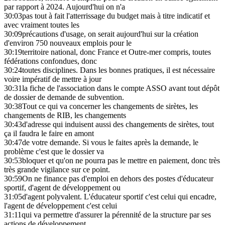
par rapport à 2024. Aujourd'hui on n'a
30:03
pas tout à fait l'atterrissage du budget mais à titre indicatif et
avec vraiment toutes les
30:09
précautions d'usage, on serait aujourd'hui sur la création
d'environ 750 nouveaux emplois pour le
30:19
territoire national, donc France et Outre-mer compris, toutes
fédérations confondues, donc
30:24
toutes disciplines. Dans les bonnes pratiques, il est nécessaire
voire impératif de mettre à jour
30:31
la fiche de l'association dans le compte ASSO avant tout dépôt
de dossier de demande de subvention.
30:38
Tout ce qui va concerner les changements de sirètes, les
changements de RIB, les changements
30:43
d'adresse qui induisent aussi des changements de sirètes, tout
ça il faudra le faire en amont
30:47
de votre demande. Si vous le faites après la demande, le
problème c'est que le dossier va
30:53
bloquer et qu'on ne pourra pas le mettre en paiement, donc très
très grande vigilance sur ce point.
30:59
On ne finance pas d'emploi en dehors des postes d'éducateur
sportif, d'agent de développement ou
31:05
d'agent polyvalent. L'éducateur sportif c'est celui qui encadre,
l'agent de développement c'est celui
31:11
qui va permettre d'assurer la pérennité de la structure par ses
actions de développement,