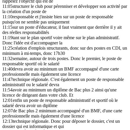
rappelez l'objectif qui est de
11:05
structurer le club pour pérenniser et développer son activité par
la création d'un poste de
11:10
responsable et j'insiste bien sur un poste de responsable
puisqu'on ne semble pas uniquement
11:15
sur un poste d'éducateur, il faut vraiment que derrière il y ait
des réelles responsabilités
11:19
tant sur le plan sportif voire même sur le plan administratif.
Donc l'idée est d'accompagner la
11:25
création d'emplois structurants, donc sur des postes en CDI, un
minimum à mi-temps, donc 17h30
11:32
semaine, autour de trois postes. Donc le premier, le poste de
responsable sportif où le salarié
11:40
devra avoir au minimum un BMF accompagné d'une carte
professionnelle mais également une licence
11:47
technique régionale. C'est également un poste de responsable
administratif ou le salarié devra
11:54
avoir au minimum un diplôme de Bac plus 2 ainsi qu'une
licence de dirigeant dans votre club. Et
12:01
enfin un poste de responsable administratif et sportif où le
salarié devra avoir un diplôme
12:07
de Bac plus 2 minimum accompagné d'un BMF, d'une carte
professionnelle mais également d'une licence
12:13
technique régionale. Donc pour déposer le dossier, c'est un
dossier qui est informatique et qui