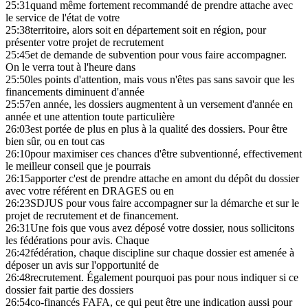
25:31
quand même fortement recommandé de prendre attache avec
le service de l'état de votre
25:38
territoire, alors soit en département soit en région, pour
présenter votre projet de recrutement
25:45
et de demande de subvention pour vous faire accompagner.
On le verra tout à l'heure dans
25:50
les points d'attention, mais vous n'êtes pas sans savoir que les
financements diminuent d'année
25:57
en année, les dossiers augmentent à un versement d'année en
année et une attention toute particulière
26:03
est portée de plus en plus à la qualité des dossiers. Pour être
bien sûr, ou en tout cas
26:10
pour maximiser ces chances d'être subventionné, effectivement
le meilleur conseil que je pourrais
26:15
apporter c'est de prendre attache en amont du dépôt du dossier
avec votre référent en DRAGES ou en
26:23
SDJUS pour vous faire accompagner sur la démarche et sur le
projet de recrutement et de financement.
26:31
Une fois que vous avez déposé votre dossier, nous sollicitons
les fédérations pour avis. Chaque
26:42
fédération, chaque discipline sur chaque dossier est amenée à
déposer un avis sur l'opportunité de
26:48
recrutement. Également pourquoi pas pour nous indiquer si ce
dossier fait partie des dossiers
26:54
co-financés FAFA, ce qui peut être une indication aussi pour