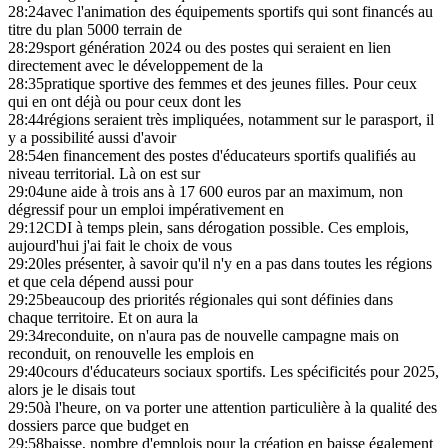
28:24
avec l'animation des équipements sportifs qui sont financés au
titre du plan 5000 terrain de
28:29
sport génération 2024 ou des postes qui seraient en lien
directement avec le développement de la
28:35
pratique sportive des femmes et des jeunes filles. Pour ceux
qui en ont déjà ou pour ceux dont les
28:44
régions seraient très impliquées, notamment sur le parasport, il
y a possibilité aussi d'avoir
28:54
en financement des postes d'éducateurs sportifs qualifiés au
niveau territorial. Là on est sur
29:04
une aide à trois ans à 17 600 euros par an maximum, non
dégressif pour un emploi impérativement en
29:12
CDI à temps plein, sans dérogation possible. Ces emplois,
aujourd'hui j'ai fait le choix de vous
29:20
les présenter, à savoir qu'il n'y en a pas dans toutes les régions
et que cela dépend aussi pour
29:25
beaucoup des priorités régionales qui sont définies dans
chaque territoire. Et on aura la
29:34
reconduite, on n'aura pas de nouvelle campagne mais on
reconduit, on renouvelle les emplois en
29:40
cours d'éducateurs sociaux sportifs. Les spécificités pour 2025,
alors je le disais tout
29:50
à l'heure, on va porter une attention particulière à la qualité des
dossiers parce que budget en
29:58
baisse, nombre d'emplois pour la création en baisse également