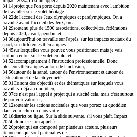
Impact 2024, c'est un appel à
34:14
projet que l'on porte depuis 2020 maintenant avec l'ambition
de travailler sur le volet héritage
34:22
de l'accueil des Jeux olympiques et paralympiques. On a
travaillé avant l'accueil des Jeux, on a
34:29
soutenu plus de 1500 associations, collectivités, fédérations
depuis 2020, avant, pendant et
34:38
aujourd'hui on travaille sur l'après, sur les impacts sociaux du
sport, sur différentes thématiques
34:45
sur lesquelles vous pouvez vous positionner, mais je vais
surtout centrer sur le volet emploi et
34:52
accompagnement à l'instruction professionnelle. Donc
plusieurs thématiques autour de l'inclusion,
34:56
autour de la santé, autour de l'environnement et autour de
l'éducation et de la citoyenneté.
35:01
Ce sont des objectifs et des thématiques sur lesquels vous
travaillez déjà au quotidien,
35:07
ce n'est pas l'appel à projet qui a suscité cela, mais c'est surtout
de pouvoir valoriser,
35:12
soutenir les actions sociétales que vous portez au quotidien
dans votre club ou dans votre
35:18
district ou ligue. Sur la slide suivante, s'il vous plaît. Impact
2024, donc c'est un appel à
35:26
projet qui est comporté par plusieurs acteurs, plusieurs
financeurs qui sont partenaires de