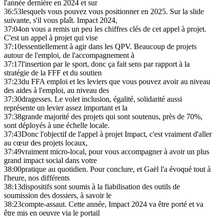
l'année dernière en 2024 et sur
36:53
lesquels vous pouvez vous positionner en 2025. Sur la slide
suivante, s'il vous plaît. Impact 2024,
37:04
on vous a remis un peu les chiffres clés de cet appel à projet.
C'est un appel à projet qui vise
37:10
essentiellement à agir dans les QPV. Beaucoup de projets
autour de l'emploi, de l'accompagnement à
37:17
l'insertion par le sport, donc ça fait sens par rapport à la
stratégie de la FFF et du soutien
37:23
du FFA emploi et les leviers que vous pouvez avoir au niveau
des aides à l'emploi, au niveau des
37:30
dragesses. Le volet inclusion, égalité, solidarité aussi
représente un levier assez important et la
37:38
grande majorité des projets qui sont soutenus, près de 70%,
sont déployés à une échelle locale.
37:43
Donc l'objectif de l'appel à projet Impact, c'est vraiment d'aller
au cœur des projets locaux,
37:49
vraiment micro-local, pour vous accompagner à avoir un plus
grand impact social dans votre
38:00
pratique au quotidien. Pour conclure, et Gaël l'a évoqué tout à
l'heure, nos différents
38:13
dispositifs sont soumis à la fiabilisation des outils de
soumission des dossiers, à savoir le
38:23
compte-assaut. Cette année, Impact 2024 va être porté et va
être mis en oeuvre via le portail