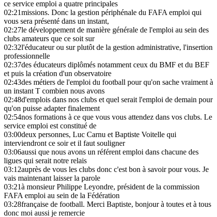
ce service emploi a quatre principales
02:21
missions. Donc la gestion périphénale du FAFA emploi qui
vous sera présenté dans un instant,
02:27
le développement de manière générale de l'emploi au sein des
clubs amateurs que ce soit sur
02:32
l'éducateur ou sur plutôt de la gestion administrative, l'insertion
professionnelle
02:37
des éducateurs diplômés notamment ceux du BMF et du BEF
et puis la création d'un observatoire
02:43
des métiers de l'emploi du football pour qu'on sache vraiment à
un instant T combien nous avons
02:48
d'emplois dans nos clubs et quel serait l'emploi de demain pour
qu'on puisse adapter finalement
02:54
nos formations à ce que vous vous attendez dans vos clubs. Le
service emploi est constitué de
03:00
deux personnes, Luc Carnu et Baptiste Voitelle qui
interviendront ce soir et il faut souligner
03:06
aussi que nous avons un référent emploi dans chacune des
ligues qui serait notre relais
03:12
auprès de vous les clubs donc c'est bon à savoir pour vous. Je
vais maintenant laisser la parole
03:21
à monsieur Philippe Leyondre, président de la commission
FAFA emploi au sein de la Fédération
03:28
française de football. Merci Baptiste, bonjour à toutes et à tous
donc moi aussi je remercie