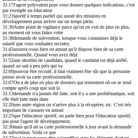
31:17
l'agent polyvalent pour vous donner quelques indications, c'est
par exemple un éducateur
31:23
sportif à temps partiel qui aurait des missions en
développement pour arriver sur un temps plein.
31:30
Autre point de vigilance parce qu'on en voit de plus en plus,
au moment où vous faites votre
31:38
demande de subvention, lorsque vous connaissez déjà le
salarié que vous souhaitez recruter,
31:43
assurez-vous bien en amont qu'il dispose bien de sa carte
professionnelle. Quand vous avez déjà
31:52
une shortlist de candidats, quand le candidat est déjà arrêté,
quand on sait à peu près qui va
32:00
pouvoir être recruté, il faut vraiment être sûr que la personne
puisse avoir sa carte professionnelle.
32:07
On a de plus en plus de dossiers qui remontent où on se rend
compte après coup que soit la
32:13
demande n'a jamais été faite, soit il y a une problématique, soit
elle était faite mais dans
32:20
une autre région on n'arrive plus à la récupérer, etc. C'est très
important de s'assurer en amont
32:25
que l'éducateur sportif, on parle bien pour l'éducateur sportif,
pas pour l'agent de développement,
32:30
mais qu'il ait sa carte professionnelle à jour avant la demande
de subvention. Voilà ce que
32:37
moi je peux vous dire aujourd'hui avec les éléments dont on