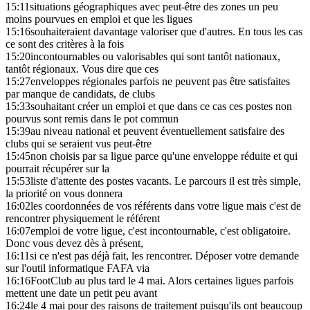
15:11
situations géographiques avec peut-être des zones un peu
moins pourvues en emploi et que les ligues
15:16
souhaiteraient davantage valoriser que d'autres. En tous les cas
ce sont des critères à la fois
15:20
incontournables ou valorisables qui sont tantôt nationaux,
tantôt régionaux. Vous dire que ces
15:27
enveloppes régionales parfois ne peuvent pas être satisfaites
par manque de candidats, de clubs
15:33
souhaitant créer un emploi et que dans ce cas ces postes non
pourvus sont remis dans le pot commun
15:39
au niveau national et peuvent éventuellement satisfaire des
clubs qui se seraient vus peut-être
15:45
non choisis par sa ligue parce qu'une enveloppe réduite et qui
pourrait récupérer sur la
15:53
liste d'attente des postes vacants. Le parcours il est très simple,
la priorité on vous donnera
16:02
les coordonnées de vos référents dans votre ligue mais c'est de
rencontrer physiquement le référent
16:07
emploi de votre ligue, c'est incontournable, c'est obligatoire.
Donc vous devez dès à présent,
16:11
si ce n'est pas déjà fait, les rencontrer. Déposer votre demande
sur l'outil informatique FAFA via
16:16
FootClub au plus tard le 4 mai. Alors certaines ligues parfois
mettent une date un petit peu avant
16:24
le 4 mai pour des raisons de traitement puisqu'ils ont beaucoup