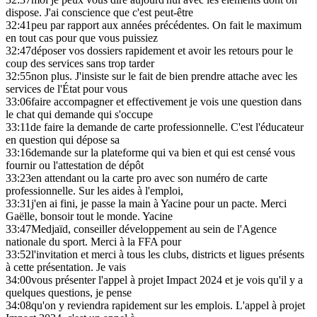
dispose. J'ai conscience que c'est peut-être
32:41
peu par rapport aux années précédentes. On fait le maximum
en tout cas pour que vous puissiez
32:47
déposer vos dossiers rapidement et avoir les retours pour le
coup des services sans trop tarder
32:55
non plus. J'insiste sur le fait de bien prendre attache avec les
services de l'État pour vous
33:06
faire accompagner et effectivement je vois une question dans
le chat qui demande qui s'occupe
33:11
de faire la demande de carte professionnelle. C'est l'éducateur
en question qui dépose sa
33:16
demande sur la plateforme qui va bien et qui est censé vous
fournir ou l'attestation de dépôt
33:23
en attendant ou la carte pro avec son numéro de carte
professionnelle. Sur les aides à l'emploi,
33:31
j'en ai fini, je passe la main à Yacine pour un pacte. Merci
Gaëlle, bonsoir tout le monde. Yacine
33:47
Medjaïd, conseiller développement au sein de l'Agence
nationale du sport. Merci à la FFA pour
33:52
l'invitation et merci à tous les clubs, districts et ligues présents
à cette présentation. Je vais
34:00
vous présenter l'appel à projet Impact 2024 et je vois qu'il y a
quelques questions, je pense
34:08
qu'on y reviendra rapidement sur les emplois. L'appel à projet