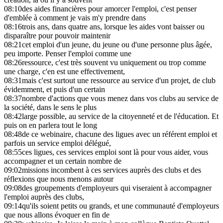
08:10
des aides financières pour amorcer l'emploi, c'est penser
d'emblée à comment je vais m'y prendre dans
08:16
trois ans, dans quatre ans, lorsque les aides vont baisser ou
disparaître pour pouvoir maintenir
08:21
cet emploi d'un jeune, du jeune ou d'une personne plus âgée,
peu importe. Penser l'emploi comme une
08:26
ressource, c'est très souvent vu uniquement ou trop comme
une charge, c'en est une effectivement,
08:31
mais c'est surtout une ressource au service d'un projet, de club
évidemment, et puis d'un certain
08:37
nombre d'actions que vous menez dans vos clubs au service de
la société, dans le sens le plus
08:42
large possible, au service de la citoyenneté et de l'éducation. Et
puis on en parlera tout le long
08:48
de ce webinaire, chacune des ligues avec un référent emploi et
parfois un service emploi délégué,
08:55
ces ligues, ces services emploi sont là pour vous aider, vous
accompagner et un certain nombre de
09:02
missions incombent à ces services auprès des clubs et des
réflexions que nous menons autour
09:08
des groupements d'employeurs qui viseraient à accompagner
l'emploi auprès des clubs,
09:14
qu'ils soient petits ou grands, et une communauté d'employeurs
que nous allons évoquer en fin de