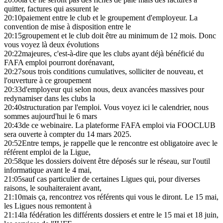
quitter, factures qui assurent le
20:10
paiement entre le club et le groupement d'employeur. La
convention de mise à disposition entre le
20:15
groupement et le club doit être au minimum de 12 mois. Donc
vous voyez là deux évolutions
20:22
majeures, c'est-à-dire que les clubs ayant déjà bénéficié du
FAFA emploi pourront dorénavant,
20:27
sous trois conditions cumulatives, solliciter de nouveau, et
l'ouverture à ce groupement
20:33
d'employeur qui selon nous, deux avancées massives pour
redynamiser dans les clubs la
20:40
structuration par l'emploi. Vous voyez ici le calendrier, nous
sommes aujourd'hui le 6 mars
20:43
de ce webinaire. La plateforme FAFA emploi via FOOCLUB
sera ouverte à compter du 14 mars 2025.
20:52
Entre temps, je rappelle que le rencontre est obligatoire avec le
référent emploi de la Ligue,
20:58
que les dossiers doivent être déposés sur le réseau, sur l'outil
informatique avant le 4 mai,
21:05
sauf cas particulier de certaines Ligues qui, pour diverses
raisons, le souhaiteraient avant,
21:10
mais ça, rencontrez vos référents qui vous le diront. Le 15 mai,
les Ligues nous remontent à
21:14
la fédération les différents dossiers et entre le 15 mai et 18 juin,