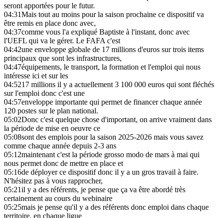
seront apportées pour le futur.
04:31
Mais tout au moins pour la saison prochaine ce dispositif va
être remis en place donc avec,
04:37
comme vous l'a expliqué Baptiste à l'instant, donc avec
l'UEFL qui va le gérer. Le FAFA c'est
04:42
une enveloppe globale de 17 millions d'euros sur trois items
principaux que sont les infrastructures,
04:47
équipements, le transport, la formation et l'emploi qui nous
intéresse ici et sur les
04:52
17 millions il y a actuellement 3 100 000 euros qui sont fléchés
sur l'emploi donc c'est une
04:57
enveloppe importante qui permet de financer chaque année
120 postes sur le plan national.
05:02
Donc c'est quelque chose d'important, on arrive vraiment dans
la période de mise en oeuvre ce
05:08
sont des emplois pour la saison 2025-2026 mais vous savez
comme chaque année depuis 2-3 ans
05:12
maintenant c'est la période grosso modo de mars à mai qui
nous permet donc de mettre en place et
05:16
de déployer ce dispositif donc il y a un gros travail à faire.
N'hésitez pas à vous rapprocher,
05:21
il y a des référents, je pense que ça va être abordé très
certainement au cours du webinaire
05:25
mais je pense qu'il y a des référents donc emploi dans chaque
territoire, en chaque ligue