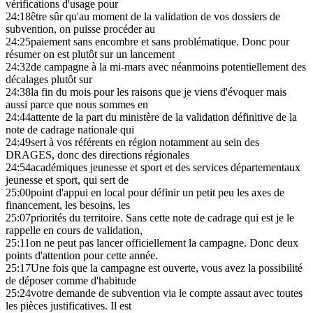
vérifications d'usage pour
24:18
être sûr qu'au moment de la validation de vos dossiers de
subvention, on puisse procéder au
24:25
paiement sans encombre et sans problématique. Donc pour
résumer on est plutôt sur un lancement
24:32
de campagne à la mi-mars avec néanmoins potentiellement des
décalages plutôt sur
24:38
la fin du mois pour les raisons que je viens d'évoquer mais
aussi parce que nous sommes en
24:44
attente de la part du ministère de la validation définitive de la
note de cadrage nationale qui
24:49
sert à vos référents en région notamment au sein des
DRAGES, donc des directions régionales
24:54
académiques jeunesse et sport et des services départementaux
jeunesse et sport, qui sert de
25:00
point d'appui en local pour définir un petit peu les axes de
financement, les besoins, les
25:07
priorités du territoire. Sans cette note de cadrage qui est je le
rappelle en cours de validation,
25:11
on ne peut pas lancer officiellement la campagne. Donc deux
points d'attention pour cette année.
25:17
Une fois que la campagne est ouverte, vous avez la possibilité
de déposer comme d'habitude
25:24
votre demande de subvention via le compte assaut avec toutes
les pièces justificatives. Il est