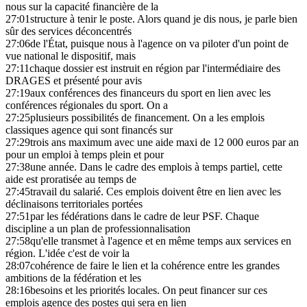
nous sur la capacité financière de la
27:01
structure à tenir le poste. Alors quand je dis nous, je parle bien
sûr des services déconcentrés
27:06
de l'État, puisque nous à l'agence on va piloter d'un point de
vue national le dispositif, mais
27:11
chaque dossier est instruit en région par l'intermédiaire des
DRAGES et présenté pour avis
27:19
aux conférences des financeurs du sport en lien avec les
conférences régionales du sport. On a
27:25
plusieurs possibilités de financement. On a les emplois
classiques agence qui sont financés sur
27:29
trois ans maximum avec une aide maxi de 12 000 euros par an
pour un emploi à temps plein et pour
27:38
une année. Dans le cadre des emplois à temps partiel, cette
aide est proratisée au temps de
27:45
travail du salarié. Ces emplois doivent être en lien avec les
déclinaisons territoriales portées
27:51
par les fédérations dans le cadre de leur PSF. Chaque
discipline a un plan de professionnalisation
27:58
qu'elle transmet à l'agence et en même temps aux services en
région. L'idée c'est de voir la
28:07
cohérence de faire le lien et la cohérence entre les grandes
ambitions de la fédération et les
28:16
besoins et les priorités locales. On peut financer sur ces
emplois agence des postes qui sera en lien