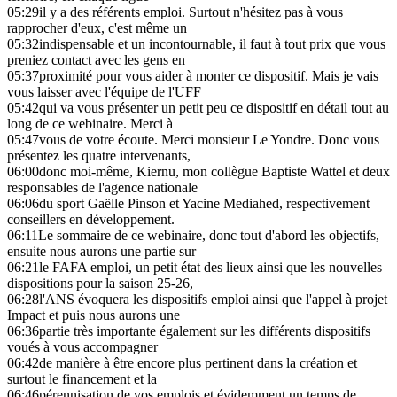
05:29
il y a des référents emploi. Surtout n'hésitez pas à vous
rapprocher d'eux, c'est même un
05:32
indispensable et un incontournable, il faut à tout prix que vous
preniez contact avec les gens en
05:37
proximité pour vous aider à monter ce dispositif. Mais je vais
vous laisser avec l'équipe de l'UFF
05:42
qui va vous présenter un petit peu ce dispositif en détail tout au
long de ce webinaire. Merci à
05:47
vous de votre écoute. Merci monsieur Le Yondre. Donc vous
présentez les quatre intervenants,
06:00
donc moi-même, Kiernu, mon collègue Baptiste Wattel et deux
responsables de l'agence nationale
06:06
du sport Gaëlle Pinson et Yacine Mediahed, respectivement
conseillers en développement.
06:11
Le sommaire de ce webinaire, donc tout d'abord les objectifs,
ensuite nous aurons une partie sur
06:21
le FAFA emploi, un petit état des lieux ainsi que les nouvelles
dispositions pour la saison 25-26,
06:28
l'ANS évoquera les dispositifs emploi ainsi que l'appel à projet
Impact et puis nous aurons une
06:36
partie très importante également sur les différents dispositifs
voués à vous accompagner
06:42
de manière à être encore plus pertinent dans la création et
surtout le financement et la
06:46
pérennisation de vos emplois et évidemment un temps de