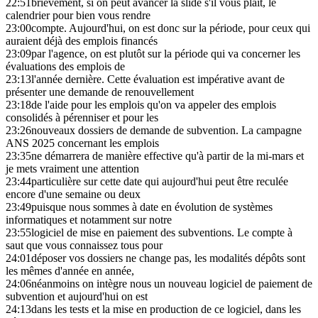
22:51
brièvement, si on peut avancer la slide s'il vous plaît, le
calendrier pour bien vous rendre
23:00
compte. Aujourd'hui, on est donc sur la période, pour ceux qui
auraient déjà des emplois financés
23:09
par l'agence, on est plutôt sur la période qui va concerner les
évaluations des emplois de
23:13
l'année dernière. Cette évaluation est impérative avant de
présenter une demande de renouvellement
23:18
de l'aide pour les emplois qu'on va appeler des emplois
consolidés à pérenniser et pour les
23:26
nouveaux dossiers de demande de subvention. La campagne
ANS 2025 concernant les emplois
23:35
ne démarrera de manière effective qu'à partir de la mi-mars et
je mets vraiment une attention
23:44
particulière sur cette date qui aujourd'hui peut être reculée
encore d'une semaine ou deux
23:49
puisque nous sommes à date en évolution de systèmes
informatiques et notamment sur notre
23:55
logiciel de mise en paiement des subventions. Le compte à
saut que vous connaissez tous pour
24:01
déposer vos dossiers ne change pas, les modalités dépôts sont
les mêmes d'année en année,
24:06
néanmoins on intègre nous un nouveau logiciel de paiement de
subvention et aujourd'hui on est
24:13
dans les tests et la mise en production de ce logiciel, dans les