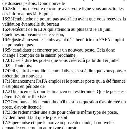
de dossiers parfois. Donc nouvelle
16:28
fois lors de votre rencontre avec votre ligue vous aurez toutes
ces informations là. Et puis
16:33
l'embauche ne pourra pas avoir lieu avant que vous receviez la
validation éventuelle du bureau
16:40
exécutif de la LFA qui atteindra au plus tard le 18 juin.
Quelques nouveautés cette saison,
16:50
juste à présent les clubs ayant déjà bénéficié du FAFA emploi
ne pouvaient pas
16:54
candidater et émerger pour un nouveau poste. Cela donc
change à compter de la saison prochaine,
17:01
c'est à dire les postes que vous créerez à partir du 1er juillet
2025. Toutefois,
17:09
il y a trois conditions cumulatives, c'est à dire que vous pouvez
prétendre un nouveau
17:15
financement FAFA emploi si le premier poste qui a été financé
n'est plus en période de
17:21
financement, donc le financement est terminé. Que le poste est
pérennisé, donc il existe
17:27
toujours et bien entendu qu'il n'est pas question d'avoir créé un
poste, d'avoir licencié,
17:33
de redemander une aide pour créer le même type de poste.
Évidemment il faut que le poste soit
17:36
pérennisé et que le nouveau poste demandé, la nouvelle
demande concerne un autre type de poste.