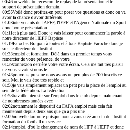
00:46
au webinaire recevront le replay de la présentation et le
support de présentation demain.
00:55
Voilà donc profitez-en pour poser vos questions et donc on va
avoir la chance d'avoir différents
01:03
intervenants de l'AFFF, l'IEFF et l'Agence Nationale du Sport
donc bonne présentation
01:11
et à plus tard. Donc je vais laisser pour commencer la parole à
notre directeur de l'IEFF Baptiste
01:19
Faroche. Bonjour à toutes et à tous Baptiste Faroche donc je
suis le directeur de l'Institut
01:33
emploi et formation. Déjà dans un premier temps vous
remercier de votre présence, de votre
01:39
connexion derrière votre votre écran. Cela me fait très plaisir
de vous savoir si nous le
01:43
pouvons, puisque nous avons un peu plus de 700 inscrits ce
soir. Moi je vais être très rapide et
01:50
je vais simplement replacer un petit peu la place de l'emploi au
sein de la fédération. La fédération
01:58
travaille bien sûr sur l'emploi dans le club depuis maintenant
de nombreuses années avec
02:02
notamment le dispositif du FAFA emploi mais cela fait
maintenant depuis deux ans que ça a pris une
02:09
nouvelle tournure puisque nous avons créé au sein de l'Institut
formation du football un service
02:14
emploi, d'où le changement de nom de l'IFF à l'IEFF et donc