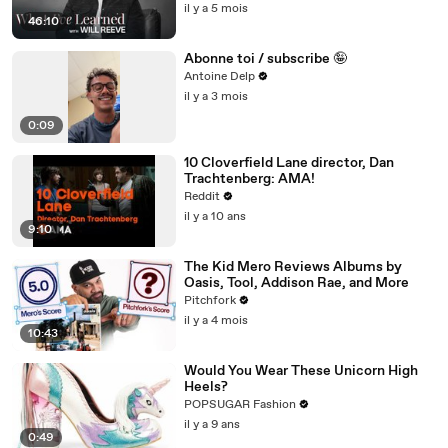
il y a 5 mois
46:10
Abonne toi / subscribe 🤪
Antoine Delp
il y a 3 mois
0:09
10 Cloverfield Lane director, Dan
Trachtenberg: AMA!
Reddit
il y a 10 ans
9:10
The Kid Mero Reviews Albums by
Oasis, Tool, Addison Rae, and More
Pitchfork
il y a 4 mois
10:43
Would You Wear These Unicorn High
Heels?
POPSUGAR Fashion
il y a 9 ans
0:49