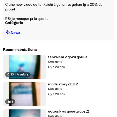
C une new video de tenkaichi 2 gohan vs gohan tjr a 20% du
projet
PS: je mesque pr la qualite
Catégorie
🗞
News
Recommandations
tenkaichi 2 goku gorille
Son-goku
il y a 20 ans
0:33
|
À suivre
mode story dbzt2
Son-goku
il y a 20 ans
3:18
gotrunk vs gogeta dbzt2
Son-goku