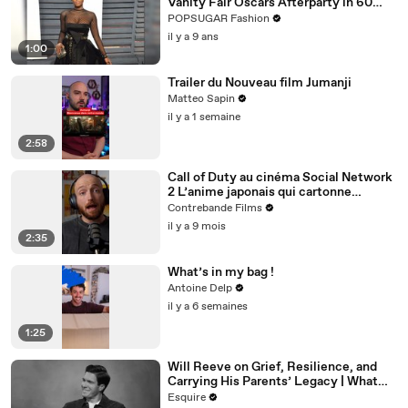
Vanity Fair Oscars Afterparty in 60
Seconds
POPSUGAR Fashion
il y a 9 ans
1:00
Trailer du Nouveau film Jumanji
Matteo Sapin
il y a 1 semaine
2:58
Call of Duty au cinéma Social Network
2 L’anime japonais qui cartonne
comme jamaisC’est les 3 actus ciné de
Contrebande Films
cette semaine
il y a 9 mois
2:35
What’s in my bag !
Antoine Delp
il y a 6 semaines
1:25
Will Reeve on Grief, Resilience, and
Carrying His Parents’ Legacy | What
I’ve Learned | Esquire
Esquire