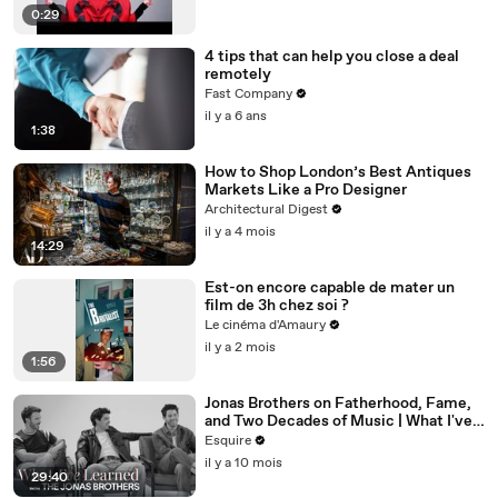
0:29
4 tips that can help you close a deal
remotely
Fast Company
il y a 6 ans
1:38
How to Shop London’s Best Antiques
Markets Like a Pro Designer
Architectural Digest
il y a 4 mois
14:29
Est-on encore capable de mater un
film de 3h chez soi ?
Le cinéma d'Amaury
il y a 2 mois
1:56
Jonas Brothers on Fatherhood, Fame,
and Two Decades of Music | What I've
Learned | Esquire
Esquire
il y a 10 mois
29:40