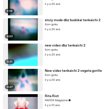
il y a 20 ans
2:16
story mode dbz budokai tenkaichi 2
Son-goku
il y a 20 ans
4:53
new video dbz tenkaichi 2
Son-goku
il y a 20 ans
0:21
New video tenkaichi 2 vegeta gorille
Son-goku
il y a 20 ans
0:27
Rita Riot
PAPER Magazine
il y a 10 ans