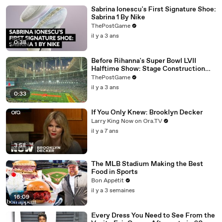
Sabrina Ionescu's First Signature Shoe:
Sabrina 1 By Nike
ThePostGame
il y a 3 ans
0:38
Before Rihanna's Super Bowl LVII
Halftime Show: Stage Construction
Timelapse
ThePostGame
il y a 3 ans
0:33
If You Only Knew: Brooklyn Decker
Larry King Now on Ora.TV
il y a 7 ans
3:58
The MLB Stadium Making the Best
Food in Sports
Bon Appétit
il y a 3 semaines
16:09
Every Dress You Need to See From the