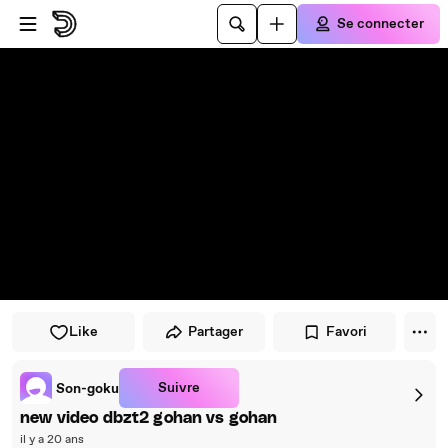
Passer au player
Passer au contenu principal
Se connecter
Like
Partager
Favori
Suivre
Son-goku
new video dbzt2 gohan vs gohan
il y a 20 ans