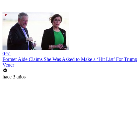
0:51
Former Aide Claims She Was Asked to Make a ‘Hit List’ For Trump
Veuer
hace 3 años