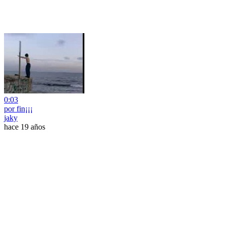
0:03
por fin¡¡¡
jaky
hace 19 años