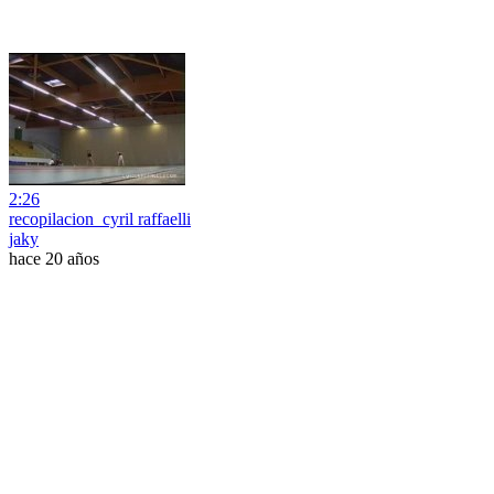
2:26
recopilacion_cyril raffaelli
jaky
hace 20 años