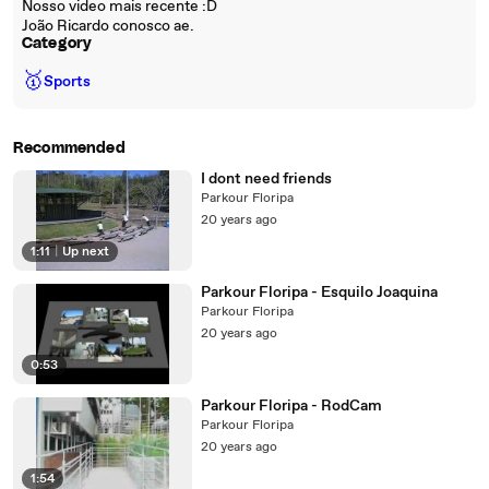
Nosso video mais recente :D
João Ricardo conosco ae.
Category
🥇
Sports
Recommended
I dont need friends
Parkour Floripa
20 years ago
1:11
|
Up next
Parkour Floripa - Esquilo Joaquina
Parkour Floripa
20 years ago
0:53
Parkour Floripa - RodCam
Parkour Floripa
20 years ago
1:54