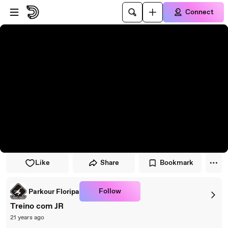
Skip to player
Skip to main content
Connect
Like
Share
Bookmark
Follow
Parkour Floripa
Treino com JR
21 years ago