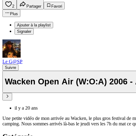
2
Partager
Favori
Plus
Ajouter à la playlist
Signaler
Le G@SP
Suivre
Wacken Open Air (W:O:A) 2006 - 
il y a 20 ans
Une petite vidéo de mon arrivée au Wacken, le plus gros festival de m
camping. Nous sommes arrivés là-bas le jeudi vers les 7h du mat ce qui