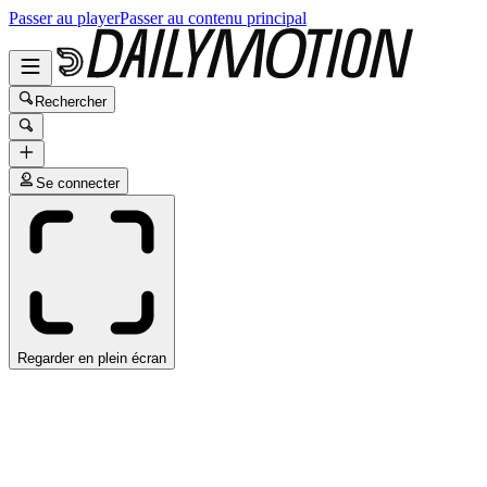
Passer au player
Passer au contenu principal
Rechercher
Se connecter
Regarder en plein écran