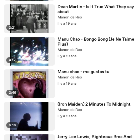
Dean Martin - Is It True What They say
about
Manon de Rep
il y a 19 ans
2:21
Manu Chao - Bongo Bong (Je Ne Taime
Plus)
Manon de Rep
il y a 19 ans
4:12
Manu chao - me gustas tu
Manon de Rep
il y a 19 ans
2:45
(Iron Maiden) 2 Minutes To Midnight
Manon de Rep
il y a 19 ans
6:16
Jerry Lee Lewis, Righteous Bros And