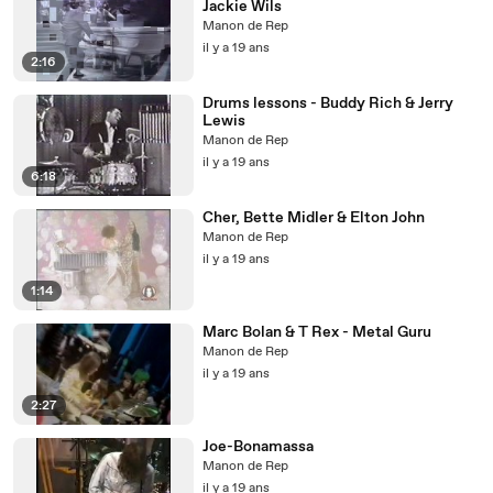
Jackie Wils
Manon de Rep
il y a 19 ans
2:16
Drums lessons - Buddy Rich & Jerry
Lewis
Manon de Rep
il y a 19 ans
6:18
Cher, Bette Midler & Elton John
Manon de Rep
il y a 19 ans
1:14
Marc Bolan & T Rex - Metal Guru
Manon de Rep
il y a 19 ans
2:27
Joe-Bonamassa
Manon de Rep
il y a 19 ans