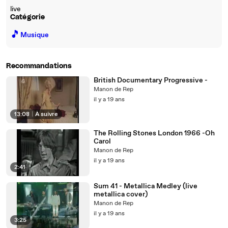
live
Catégorie
🎵
Musique
Recommandations
British Documentary Progressive -
Manon de Rep
il y a 19 ans
13:08
|
À suivre
The Rolling Stones London 1966 -Oh
Carol
Manon de Rep
il y a 19 ans
2:41
Sum 41 - Metallica Medley (live
metallica cover)
Manon de Rep
il y a 19 ans
3:25