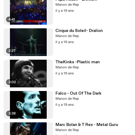
Manon de Rep
il y a 19 ans
4:41
Cirque du Soleil- Dralion
Manon de Rep
il y a 19 ans
2:27
TheKinks -Plastic man
Manon de Rep
il y a 19 ans
3:02
Falco - Out Of The Dark
Manon de Rep
il y a 19 ans
3:38
Marc Bolan & T Rex - Metal Guru
Manon de Rep