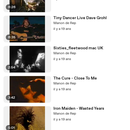
6:26
Tiny Dancer Live Dave Grohl
Manon de Rep
il y a 19 ans
6:35
Sixties_fleetwood mac UK
Manon de Rep
il y a 19 ans
2:54
The Cure - Close To Me
Manon de Rep
il y a 19 ans
3:42
Iron Maiden - Wasted Years
Manon de Rep
il y a 19 ans
5:01