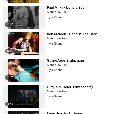
Paul Anka - Lonely Boy
Manon de Rep
il y a 19 ans
2:46
Iron Maiden - Fear Of The Dark
Manon de Rep
il y a 19 ans
6:23
GuanoApes BigInJapan
Manon de Rep
il y a 19 ans
2:47
Cirque du soleil (aux oscars)
Manon de Rep
il y a 19 ans
4:48
Papa Roach - Lithium