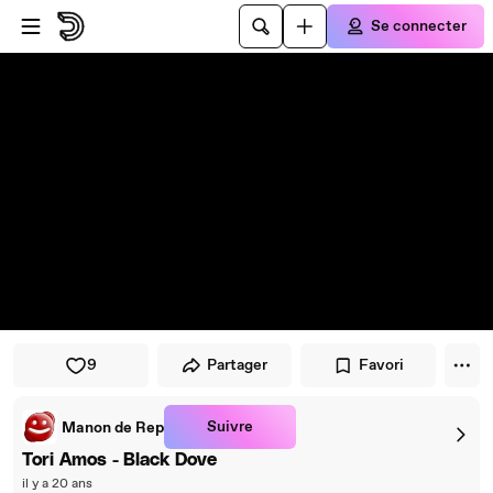
Passer au player
Passer au contenu principal
Se connecter
9
Partager
Favori
Suivre
Manon de Rep
Tori Amos - Black Dove
il y a 20 ans